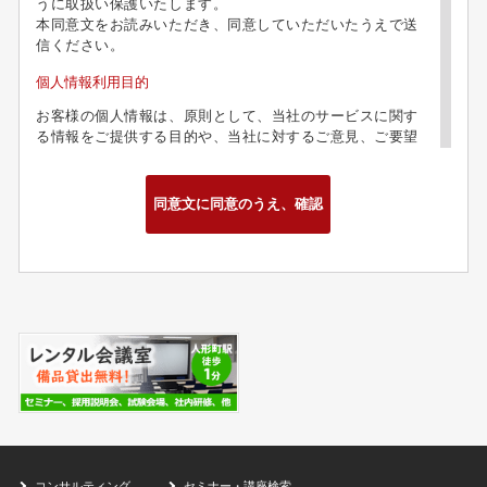
うに取扱い保護いたします。
本同意文をお読みいただき、同意していただいたうえで送
信ください。
個人情報利用目的
お客様の個人情報は、原則として、当社のサービスに関す
る情報をご提供する目的や、当社に対するご意見、ご要望
に関する今後の改善、及び問い合わせに関するご回答のた
めに利用致します。
第三者への情報提供
お客様の個人情報は、以下の場合を除き、第三者に開示、
提供、譲渡することは致しません。
・当社の業務委託先、グループ関連会社において業務遂行
上必要な場合
・法的拘束力がある第三者機関からの開示要求がある場合
・お客様本人の同意があった場合
お問合せ
お客様がお客様の個人情報の照会、訂正、削除などを希望
される場合には、お客様ご本人であることを確認したうえ
で、合理的な範囲で速やかに対処致します。
コンサルティング
セミナー・講座検索