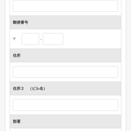
郵便番号
〒
-
住所
住所２ （ビル名）
部署