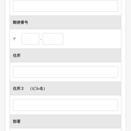
郵便番号
〒
-
住所
住所２ （ビル名）
部署