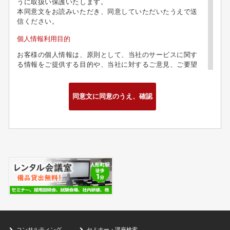
うに取扱い保護いたします。
本同意文をお読みいただき、同意していただいたうえで送
信ください。
個人情報利用目的
お客様の個人情報は、原則として、当社のサービスに関す
る情報をご提供する目的や、当社に対するご意見、ご要望
に関する今後の改善、及び問い合わせに関するご回答のた
めに利用致します。
第三者への情報提供
お客様の個人情報は、以下の場合を除き、第三者に開示、
提供、譲渡することは致しません。
・当社の業務委託先、グループ関連会社において業務遂行
上必要な場合
・法的拘束力がある第三者機関からの開示要求がある場合
・お客様本人の同意があった場合
お問合せ
お客様がお客様の個人情報の照会、訂正、削除などを希望
される場合には、お客様ご本人であることを確認したうえ
で、合理的な範囲で速やかに対処致します。
コンサルティング
セミナー・講座検索