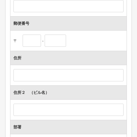
郵便番号
〒
-
住所
住所２ （ビル名）
部署