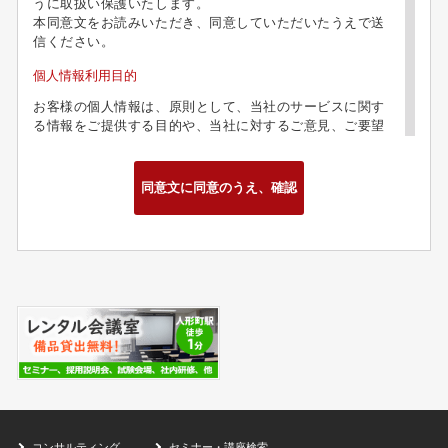
うに取扱い保護いたします。
本同意文をお読みいただき、同意していただいたうえで送
信ください。
個人情報利用目的
お客様の個人情報は、原則として、当社のサービスに関す
る情報をご提供する目的や、当社に対するご意見、ご要望
に関する今後の改善、及び問い合わせに関するご回答のた
めに利用致します。
第三者への情報提供
お客様の個人情報は、以下の場合を除き、第三者に開示、
提供、譲渡することは致しません。
・当社の業務委託先、グループ関連会社において業務遂行
上必要な場合
・法的拘束力がある第三者機関からの開示要求がある場合
・お客様本人の同意があった場合
お問合せ
お客様がお客様の個人情報の照会、訂正、削除などを希望
される場合には、お客様ご本人であることを確認したうえ
で、合理的な範囲で速やかに対処致します。
コンサルティング
セミナー・講座検索