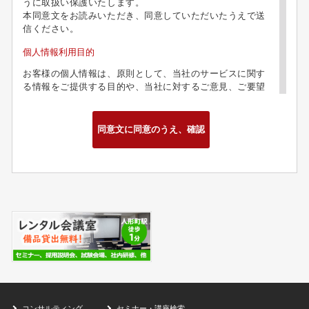
うに取扱い保護いたします。
本同意文をお読みいただき、同意していただいたうえで送
信ください。
個人情報利用目的
お客様の個人情報は、原則として、当社のサービスに関す
る情報をご提供する目的や、当社に対するご意見、ご要望
に関する今後の改善、及び問い合わせに関するご回答のた
めに利用致します。
第三者への情報提供
お客様の個人情報は、以下の場合を除き、第三者に開示、
提供、譲渡することは致しません。
・当社の業務委託先、グループ関連会社において業務遂行
上必要な場合
・法的拘束力がある第三者機関からの開示要求がある場合
・お客様本人の同意があった場合
お問合せ
お客様がお客様の個人情報の照会、訂正、削除などを希望
される場合には、お客様ご本人であることを確認したうえ
で、合理的な範囲で速やかに対処致します。
コンサルティング
セミナー・講座検索