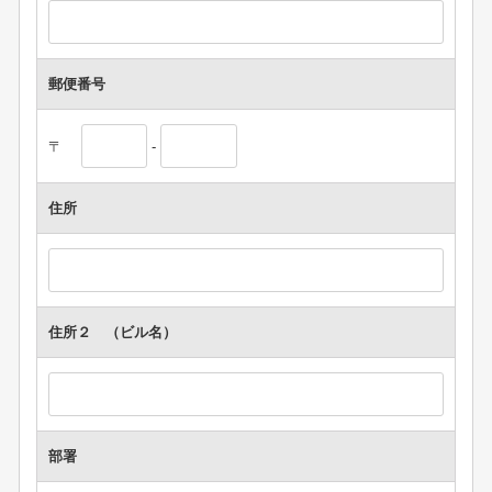
郵便番号
〒
-
住所
住所２ （ビル名）
部署