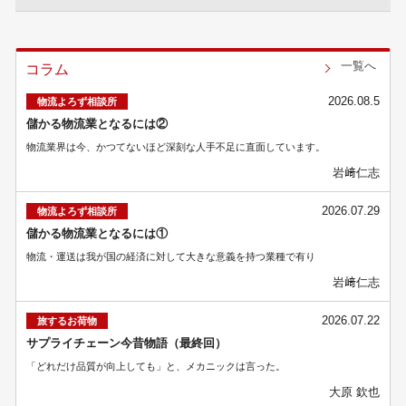
一覧へ
コラム
2026.08.5
物流よろず相談所
儲かる物流業となるには②
物流業界は今、かつてないほど深刻な人手不足に直面しています。
岩﨑仁志
2026.07.29
物流よろず相談所
儲かる物流業となるには①
物流・運送は我が国の経済に対して大きな意義を持つ業種で有り
岩﨑仁志
2026.07.22
旅するお荷物
サプライチェーン今昔物語（最終回）
「どれだけ品質が向上しても」と、メカニックは言った。
大原 欽也