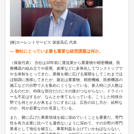
(株)カーレントサービス 保坂高広 代表
― 御社にとっていま最も重要な経営課題は何か。
（保坂代表） 当社は10年前に運送業から重量物や精密機械、医
療機器の組み立てや産廃、倉庫などに多角化してワンストップで
やる体制をとってきた。業種を横に広げる展開をしてこれまでほ
ぼ順調に推移してきたが、最近は重量物、精密機械、医療機器の
施工などの分野で人を集めにくくなっている。参入時に少人数は
入るのだが、特殊な部分だけにその後がつながらない。ドライバ
ーも不足はするが、なんとか来てもらっている。こうした特殊分
野でも何とか人が来るようにするには、広告の出し方か、給料な
のか、何が必要なのか見直している。
また、横に広げた事業領域を縦に深めていくことも重要だ。専門
性を有力企業に比べても遜色ないように深めて、その分野の専門
業者として地位を確立し、事業利益を上げていかねばならない。