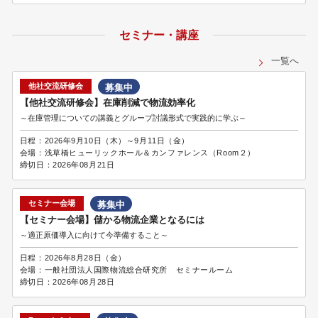
セミナー・講座
一覧へ
他社交流研修会
募集中
【他社交流研修会】在庫削減で物流効率化
～在庫管理についての講義とグループ討議形式で実践的に学ぶ～
日程：
2026年9月10日（木）～9月11日（金）
会場：
浅草橋ヒューリックホール＆カンファレンス（Room２）
締切日：
2026年08月21日
セミナー会場
募集中
【セミナー会場】儲かる物流企業となるには
～適正原価導入に向けて今準備すること～
日程：
2026年8月28日（金）
会場：
一般社団法人国際物流総合研究所 セミナールーム
締切日：
2026年08月28日