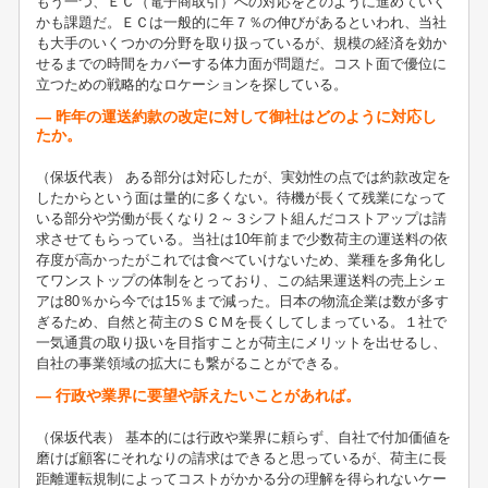
もう一つ、ＥＣ（電子商取引）への対応をどのように進めていく
かも課題だ。ＥＣは一般的に年７％の伸びがあるといわれ、当社
も大手のいくつかの分野を取り扱っているが、規模の経済を効か
せるまでの時間をカバーする体力面が問題だ。コスト面で優位に
立つための戦略的なロケーションを探している。
― 昨年の運送約款の改定に対して御社はどのように対応し
たか。
（保坂代表） ある部分は対応したが、実効性の点では約款改定を
したからという面は量的に多くない。待機が長くて残業になって
いる部分や労働が長くなり２～３シフト組んだコストアップは請
求させてもらっている。当社は10年前まで少数荷主の運送料の依
存度が高かったがこれでは食べていけないため、業種を多角化し
てワンストップの体制をとっており、この結果運送料の売上シェ
アは80％から今では15％まで減った。日本の物流企業は数が多す
ぎるため、自然と荷主のＳＣＭを長くしてしまっている。１社で
一気通貫の取り扱いを目指すことが荷主にメリットを出せるし、
自社の事業領域の拡大にも繋がることができる。
― 行政や業界に要望や訴えたいことがあれば。
（保坂代表） 基本的には行政や業界に頼らず、自社で付加価値を
磨けば顧客にそれなりの請求はできると思っているが、荷主に長
距離運転規制によってコストがかかる分の理解を得られないケー