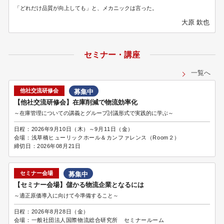
「どれだけ品質が向上しても」と、メカニックは言った。
大原 欽也
セミナー・講座
一覧へ
他社交流研修会
募集中
【他社交流研修会】在庫削減で物流効率化
～在庫管理についての講義とグループ討議形式で実践的に学ぶ～
日程：
2026年9月10日（木）～9月11日（金）
会場：
浅草橋ヒューリックホール＆カンファレンス（Room２）
締切日：
2026年08月21日
セミナー会場
募集中
【セミナー会場】儲かる物流企業となるには
～適正原価導入に向けて今準備すること～
日程：
2026年8月28日（金）
会場：
一般社団法人国際物流総合研究所 セミナールーム