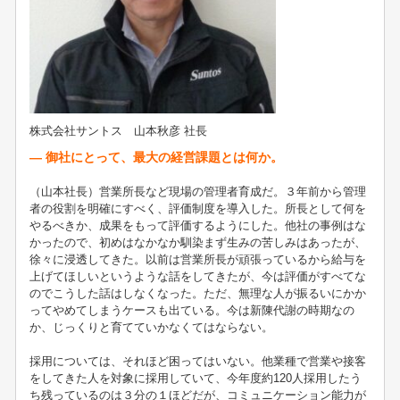
株式会社サントス 山本秋彦 社長
― 御社にとって、最大の経営課題とは何か。
（山本社長）営業所長など現場の管理者育成だ。３年前から管理
者の役割を明確にすべく、評価制度を導入した。所長として何を
やるべきか、成果をもって評価するようにした。他社の事例はな
かったので、初めはなかなか馴染まず生みの苦しみはあったが、
徐々に浸透してきた。以前は営業所長が頑張っているから給与を
上げてほしいというような話をしてきたが、今は評価がすべてな
のでこうした話はしなくなった。ただ、無理な人が振るいにかか
ってやめてしまうケースも出ている。今は新陳代謝の時期なの
か、じっくりと育てていかなくてはならない。
採用については、それほど困ってはいない。他業種で営業や接客
をしてきた人を対象に採用していて、今年度約120人採用したう
ち残っているのは３分の１ほどだが、コミュニケーション能力が