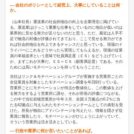
― 会社のポリシーとして経営上、大事にしていることは何
か。
（山本社長）運送業の社会的地位の向上を企業理念に掲げてい
る。運送業はけっこう重要な仕事をしているのに地位が低いのは
業界的に見せる努力が足りないのだと思う。ただ、最近は人手不
足で物流の対価が評価されてきており、ここで見せる努力ができ
れば社会的地位を向上できるチャンスだと思っている。現場のド
ライバーにこれをどうやったら実現してもらえるか。現場の従業
員の幸福追求という意味で社員満足度（ＥＳ）をどう上げていく
か、まずこれが大事だ。ＥＳ＝ＣＳ（顧客満足度）である。その
ためには高いモチベーションを持ってもらうことだ。
当社はリンク＆モチベーショングループが実施する営業所ごとの
全従業員を対象としたモチベーション調査を年2回行っている。
営業所ごとにモチベーションが何点か数値化し、この数値を上げ
る努力をするよう営業所に課せ、それが所長の評価につながる。
この中で当社岩槻営業所が今年３月、全国３万拠点の0.2％に当
たる62拠点に与えられたモチベーションチームとしての表彰を受
けた。所長が独自にアドバンテージを与えたり、情報を隠さず従
業員に報告したり、モチベーションがひじょうに上がっていて、
そういう営業所は活き活きとしている。
― 行政や業界に何か言いたいことがあれば。