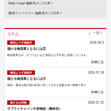
Daily Cargo 編集長のこの1本！
物流ウィークリー 編集長のこの1本！
一覧へ
コラム
2026.08.5
物流よろず相談所
儲かる物流業となるには②
物流業界は今、かつてないほど深刻な人手不足に直面しています。
岩﨑仁志
2026.07.29
物流よろず相談所
儲かる物流業となるには①
物流・運送は我が国の経済に対して大きな意義を持つ業種で有り
岩﨑仁志
2026.07.22
旅するお荷物
サプライチェーン今昔物語（最終回）