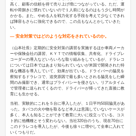
高く、顧客の信頼を得て売り上げ増につながっている。ただ、運
転や荷捌きに慣れていないので１人前になるのはもう少し時間が
かかる。また、やめる人を戦力化する手段を考えて少なくできれ
ば陣容もさらに強化できるので、この点もなんとかしていきた
い。
― 安全対策ではどのような対応をされているのか。
（山本社長）定期的に安全対策の講習を実施するほか車両メーカ
ーや保険会社の講習、ＫＹＴでの情報収集、共有化、ドライブレ
コーダーの導入などいろいろな取り組みをしているが、ドラレコ
については日本ではあまり知られていないが米国で開発された特
殊な機器を導入していて、効果が出ている。ドライバーの脇見を
察知するドラレコで、追突原因で最も多いとされる脇見をした瞬
間のみ撮影でき、通常はプライバシーを侵さない。リアルタイム
で管理者に送られてくるので、ドライバーが帰ってきた直後に教
育にも生かせる。
当初、実験的にこれを５台に導入したが、１日平均50回脇見があ
った。タバコの火や物を取るなど本人は意識していないケースが
多く、本人も知ることができて教育に大いに役立っている。コス
ト的に他機種とそう変わらない。当社320台のうち、現在70台に
このドラレコを導入したが、今後も徐々に増やして全車に入れて
いくつもりだ。