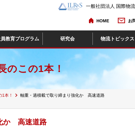
一般社団法人 国際物
HOME
お
社員教育プログラム
研究会
物流トピックス
長のこの1本！
の1本！
軸重・過積載で取り締まり強化か 高速道路
化か 高速道路