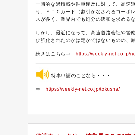
一時的な過積載や軸重違反に対して、高速
り、ＥＴＣカード（割引がなされるコーポ
スが多く、業界内でも処分の緩和を求める
しかし、最近になって、高速道路会社や警
び強化されたのかは定かではないものの、
続きはこちら⇒
https://weekly-net.co.jp/
特車申請のことなら・・・
⇒
https://weekly-net.co.jp/tokusha/