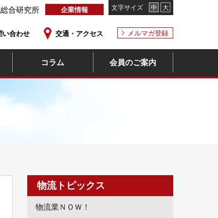
文字サイズ
中
大
流総合研究所
企業情報
メルマガ登録
問い合わせ
交通・アクセス
コラム
会員のご案内
物流トピックス
物流業ＮＯＷ！