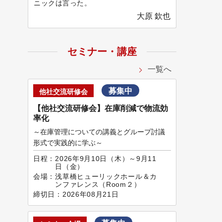
ニックは言った。
大原 欽也
セミナー・講座
一覧へ
募集中
他社交流研修会
【他社交流研修会】在庫削減で物流効
率化
～在庫管理についての講義とグループ討議
形式で実践的に学ぶ～
日程：
2026年9月10日（木）～9月11
日（金）
会場：
浅草橋ヒューリックホール＆カ
ンファレンス（Room２）
締切日：
2026年08月21日