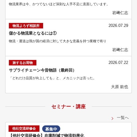
物流業界は今、かつてないほど深刻な人手不足に直面しています。
岩﨑仁志
2026.07.29
物流よろず相談所
儲かる物流業となるには①
物流・運送は我が国の経済に対して大きな意義を持つ業種で有り
岩﨑仁志
2026.07.22
旅するお荷物
サプライチェーン今昔物語（最終回）
「どれだけ品質が向上しても」と、メカニックは言った。
大原 欽也
セミナー・講座
一覧へ
他社交流研修会
募集中
【他社交流研修会】在庫削減で物流効率化