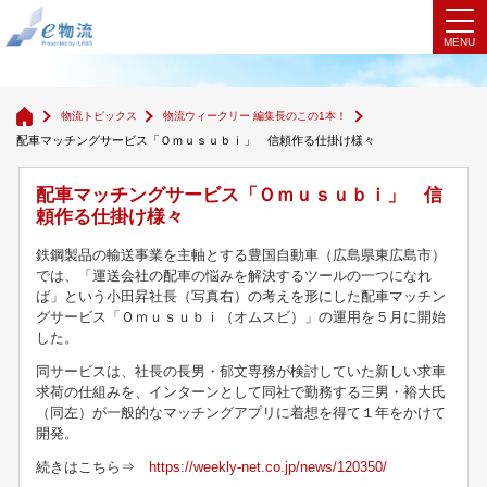
物流ウィークリー 編集長のこの1本！
物流トピックス
物流ウィークリー 編集長のこの1本！
配車マッチングサービス「Ｏｍｕｓｕｂｉ」 信頼作る仕掛け様々
配車マッチングサービス「Ｏｍｕｓｕｂｉ」 信
頼作る仕掛け様々
鉄鋼製品の輸送事業を主軸とする豊国自動車（広島県東広島市）
では、「運送会社の配車の悩みを解決するツールの一つになれ
ば」という小田昇社長（写真右）の考えを形にした配車マッチン
グサービス「Ｏｍｕｓｕｂｉ（オムスビ）」の運用を５月に開始
した。
同サービスは、社長の長男・郁文専務が検討していた新しい求車
求荷の仕組みを、インターンとして同社で勤務する三男・裕大氏
（同左）が一般的なマッチングアプリに着想を得て１年をかけて
開発。
続きはこちら⇒
https://weekly-net.co.jp/news/120350/