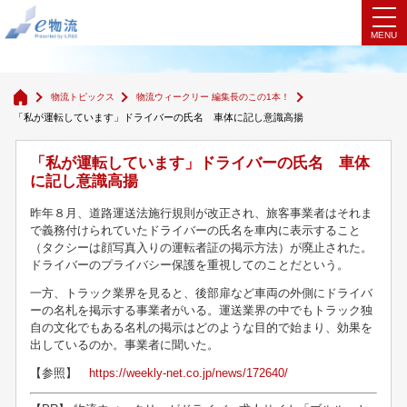
物流ウィークリー 編集長のこの1本！
物流トピックス
物流ウィークリー 編集長のこの1本！
「私が運転しています」ドライバーの氏名 車体に記し意識高揚
「私が運転しています」ドライバーの氏名 車体
に記し意識高揚
昨年８月、道路運送法施行規則が改正され、旅客事業者はそれま
で義務付けられていたドライバーの氏名を車内に表示すること
（タクシーは顔写真入りの運転者証の掲示方法）が廃止された。
ドライバーのプライバシー保護を重視してのことだという。
一方、トラック業界を見ると、後部扉など車両の外側にドライバ
ーの名札を掲示する事業者がいる。運送業界の中でもトラック独
自の文化でもある名札の掲示はどのような目的で始まり、効果を
出しているのか。事業者に聞いた。
【参照】
https://weekly-net.co.jp/news/172640/