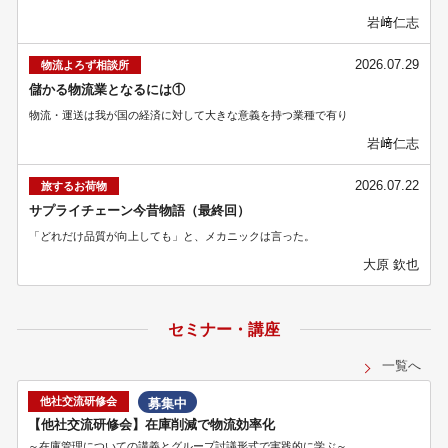
岩﨑仁志
2026.07.29
物流よろず相談所
儲かる物流業となるには①
物流・運送は我が国の経済に対して大きな意義を持つ業種で有り
岩﨑仁志
2026.07.22
旅するお荷物
サプライチェーン今昔物語（最終回）
「どれだけ品質が向上しても」と、メカニックは言った。
大原 欽也
セミナー・講座
一覧へ
他社交流研修会
募集中
【他社交流研修会】在庫削減で物流効率化
～在庫管理についての講義とグループ討議形式で実践的に学ぶ～