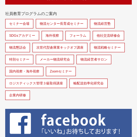
社員教育プログラムのご案内
セミナー会場
物流センター長育成セミナー
物流経営塾
SDGsアカデミー
海外視察
フォーラム
他社交流研修会
物流懇話会
次世代型倉庫業キックオフ講座
物流戦略セミナー
特別セミナー
メーカー物流研究会
物流経営者サロン
国内視察・海外視察
Zoomセミナー
ロジスティックス管理３級取得講座
輸配送効率化研究会
企業内研修