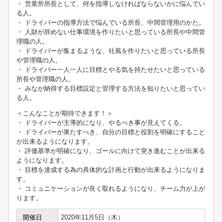
・ 営業所所長として、何を指導しなければならないかに悩んでい
る人。
・ ドライバーの指導方法で悩んでいる所長、中間管理用のかた。
・ 人財が辞めない仕事環境を作りたいと思っている所長や中間管
理職の人。
・ ドライバーが集まるような、社風を作りたいと思っている所長
や管理職の人。
・ ドライバー一人一人に目標とやる気を持たせたいと思っている
所長や管理職の人。
・ みなが納得する目標設定と管理する方法を知りたいと思ってい
る人。
＜こんなことが期待できます！＞
・ ドライバーが主導的になり、やるべき事が見えてくる。
・ ドライバーが果たすべき、自分の目標と役割を明確にすること
が出来るようになります。
・ 評価基準が明確になり、ゴールに向けて突き進むことが出来る
ようになります。
・ 目標を達成する為の具体的な計画と行動が出来るようになりま
す。
・ コミュニケーションが良く取れるようになり、チーム力が上が
ります。
開催日
2020年11月5日（木）