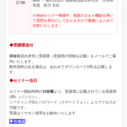
講師 :一般社団法人 国際物流総合研究所 主席研
17:00
究員 砂川 玄任
※Webセミナー開催中、画面のＱ＆Ａ機能を用い
て質問を受付けして
おりますので最後にまとめて
回答いたします。
◆受講票送付
開催前日の夕方
に受講票（受講用の情報を記載）をメールでご案
内いたします。
配布資料がある場合は、あわせてダウンロードURLを記載しま
す。
◆セミナー当日
セミナー開始時間の
10
分前
より、受講票に記載されている受講用
URL（パソコン）、
ミーティングIDとパスワード（スマートフォン）よりアクセスが
可能です。
受講はイヤホン使用をお勧めいたします。
事前確認