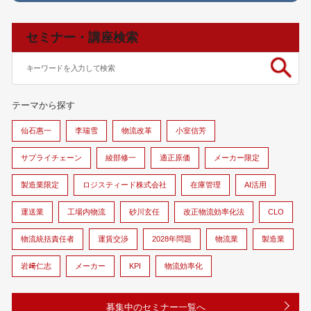
セミナー・講座検索
テーマから探す
仙石惠一
李瑞雪
物流改革
小室信芳
サプライチェーン
綾部修一
適正原価
メーカー限定
製造業限定
ロジスティード株式会社
在庫管理
AI活用
運送業
工場内物流
砂川玄任
改正物流効率化法
CLO
物流統括責任者
運賃交渉
2028年問題
物流業
製造業
岩﨑仁志
メーカー
KPI
物流効率化
募集中のセミナー一覧へ