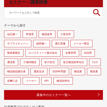
セミナー・講座検索
テーマから探す
仙石惠一
李瑞雪
物流改革
小室信芳
サプライチェーン
綾部修一
適正原価
メーカー限定
製造業限定
ロジスティード株式会社
在庫管理
AI活用
運送業
工場内物流
砂川玄任
改正物流効率化法
CLO
物流統括責任者
運賃交渉
2028年問題
物流業
製造業
岩﨑仁志
メーカー
KPI
物流効率化
募集中のセミナー一覧へ
社員教育プログラムのご案内