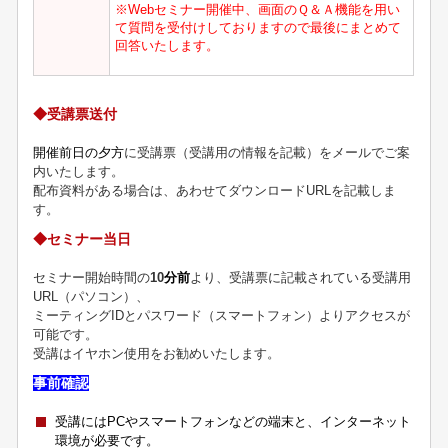
※Webセミナー開催中、画面のＱ＆Ａ機能を用い
て質問を受付けして
おりますので最後にまとめて
回答いたします。
◆受講票送付
開催前日の夕方
に受講票（受講用の情報を記載）をメールでご案
内いたします。
配布資料がある場合は、あわせてダウンロードURLを記載しま
す。
◆セミナー当日
セミナー開始時間の
10
分前
より、受講票に記載されている受講用
URL（パソコン）、
ミーティングIDとパスワード（スマートフォン）よりアクセスが
可能です。
受講はイヤホン使用をお勧めいたします。
事前確認
受講にはPCやスマートフォンなどの端末と、インターネット
環境が必要です。