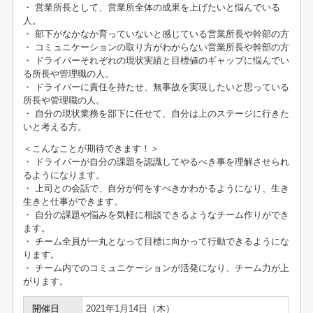
・ 営業所長として、営業所全体の成果を上げたいと悩んでいる
人。
・ 部下がなかなか育っていないと感じている営業所長や幹部の方
・ コミュニケーションの取り方がわからない営業所長や幹部の方
・ ドライバーそれぞれの現状実績と目標値のギャップに悩んでい
る所長や管理職の人。
・ ドライバーに責任を持たせ、無事故を実現したいと思っている
所長や管理職の人。
・ 自分の現状業務を部下に任せて、自分は上のステージに行きた
いと考える方。
＜こんなことが期待できます！＞
・ ドライバーが自分の課題を認識してやるべき事を理解させられ
るようになります。
・ 上司との会話で、自分が何をすべきかわかるようになり、生き
生きと仕事ができます。
・ 自分の課題や悩みを気軽に相談できるようなチーム作りができ
ます。
・ チーム全員が一丸となって目標に向かって行動できるようにな
ります。
・ チーム内でのコミュニケーションが活発になり、チーム力が上
がります。
開催日
2021年1月14日（木）