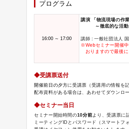
プログラム
講演 「物流現場の作
～
徹底的な活動
16:00 ～ 17:00
講師 : 一般社団法人
※Webセミナー開催
おりますので最後に
◆受講票送付
開催前日の夕方
に受講票（受講用の情報を
配布資料がある場合は、あわせてダウンロー
◆セミナー当日
セミナー開始時間の
10
分前
より、受講票に
ミーティングIDとパスワード（スマートフ