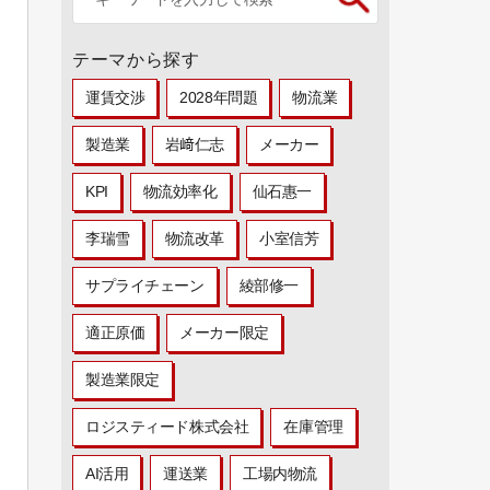
テーマから探す
運賃交渉
2028年問題
物流業
製造業
岩﨑仁志
メーカー
KPI
物流効率化
仙石惠一
李瑞雪
物流改革
小室信芳
サプライチェーン
綾部修一
適正原価
メーカー限定
製造業限定
ロジスティード株式会社
在庫管理
AI活用
運送業
工場内物流