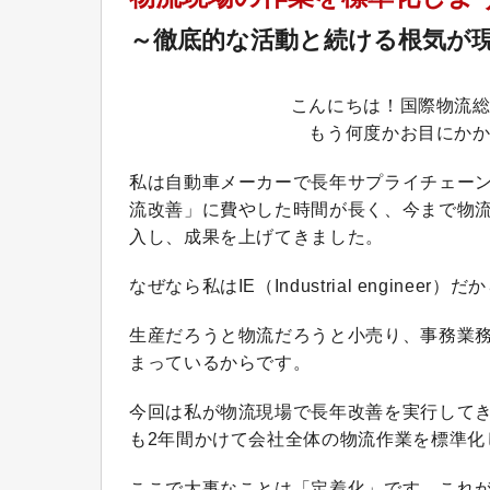
～徹底的な活動と続ける根気が
こんにちは！国際物流
もう何度かお目にか
私は自動車メーカーで長年サプライチェー
流改善」に費やした時間が長く、今まで物
入し、成果を上げてきました。
なぜなら私はIE（Industrial engineer）だ
生産だろうと物流だろうと小売り、事務業務
まっているからです。
今回は私が物流現場で長年改善を実行して
も2年間かけて会社全体の物流作業を標準化
ここで大事なことは「定着化」です。これ