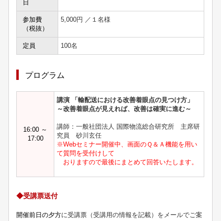
日
参加費
5,000円 ／１名様
（税抜）
定員
100名
プログラム
講演 「輸配送における改善着眼点の見つけ方」
～改善着眼点が見えれば、改善は確実に進む～
講師：一般社団法人 国際物流総合研究所 主席研
16:00 ～
究員 砂川玄任
17:00
※Webセミナー開催中、画面のＱ＆Ａ機能を用い
て質問を受付けして
おりますので最後にまとめて回答いたします。
◆受講票送付
開催前日の夕方
に受講票（受講用の情報を記載）をメールでご案