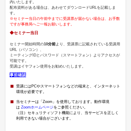
内いたします。
配布資料がある場合は、あわせてダウンロードURLを記載しま
す。
※セミナー当日の午前中までに受講票が届かない場合は、お手数
ですが事務局へご一報お願いします。
◆セミナー当日
セミナー開始時間の
10
分前
より、受講票に記載されている受講用
URL（パソコン）、
ミーティングIDとパスワード（スマートフォン）よりアクセスが
可能です。
受講はイヤフォン使用をお勧めいたします。
事前確認
受講にはPCやスマートフォンなどの端末と、インターネット
環境が必要です。
当セミナーは「Zoom」を使用しております。動作環境
は
Zoomホームページ
をご参照ください。
（注）セキュリティソフト機能により、当サービスを正しく
利用できない場合がございます。