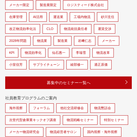
メーカー限定
製造業限定
ロジスティード株式会社
在庫管理
AI活用
運送業
工場内物流
砂川玄任
改正物流効率化法
CLO
物流統括責任者
運賃交渉
2028年問題
物流業
製造業
岩﨑仁志
メーカー
KPI
物流効率化
仙石惠一
李瑞雪
物流改革
小室信芳
サプライチェーン
綾部修一
適正原価
募集中のセミナー一覧へ
社員教育プログラムのご案内
海外視察
フォーラム
他社交流研修会
物流懇話会
次世代型倉庫業キックオフ講座
物流戦略セミナー
特別セミナー
メーカー物流研究会
物流経営者サロン
国内視察・海外視察