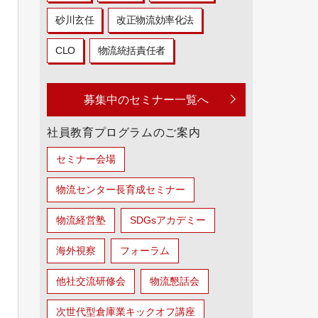
砂川玄任
改正物流効率化法
CLO
物流統括責任者
募集中のセミナー一覧へ
社員教育プログラムのご案内
セミナー会場
物流センター長育成セミナー
物流経営塾
SDGsアカデミー
海外視察
フォーラム
他社交流研修会
物流懇話会
次世代型倉庫業キックオフ講座