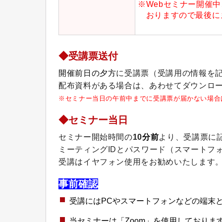
※Webセミナー開催
おりますので最後に
◆受講票送付
開催前日の夕方
に受講票（受講用の情報を
配布資料がある場合は、あわせてダウンロー
※セミナー当日の午前中までに受講票が届かない場合
◆セミナー当日
セミナー開始時間の
10
分前
より、受講票に
ミーティングIDとパスワード（スマートフ
受講はイヤフォン使用をお勧めいたします
事前確認
受講にはPCやスマートフォンなどの端末
当セミナーは「Zoom」を使用しておりま