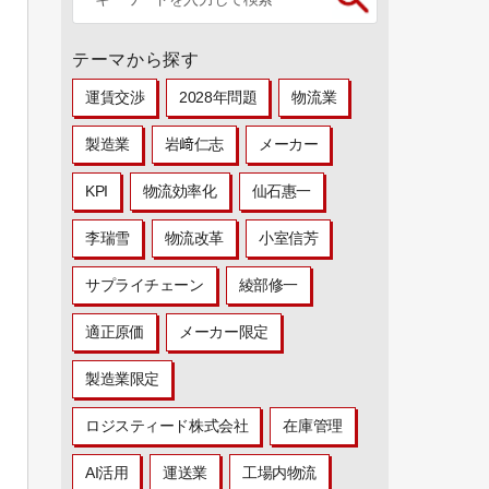
テーマから探す
運賃交渉
2028年問題
物流業
製造業
岩﨑仁志
メーカー
KPI
物流効率化
仙石惠一
李瑞雪
物流改革
小室信芳
サプライチェーン
綾部修一
適正原価
メーカー限定
製造業限定
ロジスティード株式会社
在庫管理
AI活用
運送業
工場内物流