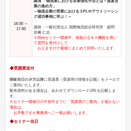
講演 「物流業における営業強化手法とは～提案営
業の進め方」
～物流企業の営業における３PLやアウトソーシン
グ成功事例に学ぶ！～
16:00 ～
講師：一般社団法人 国際物流総合研究所 顧問
17:00
岩﨑 仁志
※Webセミナー開催中、画面のＱ＆Ａ機能を用い
て質問を受付けして
おりますので最後にまとめて回答いたします。
◆受講票送付
開催前日の夕方以降
に受講票（受講用の情報を記載）をメールで
ご案内いたします。
配布資料がある場合は、あわせてダウンロードURLを記載しま
す。
※セミナー開催日の午前中までに「受講票のご案内」が届かない
場合
は、
お手数ですが事務局へご一報お願いします。
◆セミナー当日