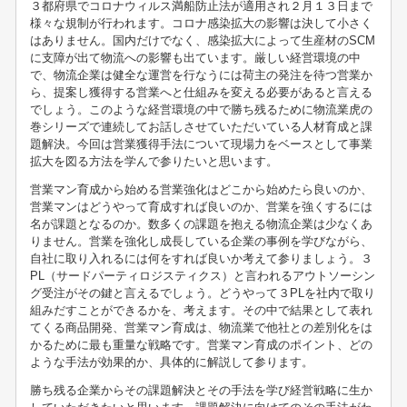
３都府県でコロナウィルス満船防止法が適用され２月１３日まで
様々な規制が行われます。コロナ感染拡大の影響は決して小さく
はありません。国内だけでなく、感染拡大によって生産材のSCM
に支障が出て物流への影響も出ています。厳しい経営環境の中
で、物流企業は健全な運営を行なうには荷主の発注を待つ営業か
ら、提案し獲得する営業へと仕組みを変える必要があると言える
でしょう。このような経営環境の中で勝ち残るために物流業虎の
巻シリーズで連続してお話しさせていただいている人材育成と課
題解決。今回は営業獲得手法について現場力をベースとして事業
拡大を図る方法を学んで参りたいと思います。
営業マン育成から始める営業強化はどこから始めたら良いのか、
営業マンはどうやって育成すれば良いのか、営業を強くするには
名が課題となるのか。数多くの課題を抱える物流企業は少なくあ
りません。営業を強化し成長している企業の事例を学びながら、
自社に取り入れるには何をすれば良いか考えて参りましょう。３
PL（サードパーティロジスティクス）と言われるアウトソーシン
グ受注がその鍵と言えるでしょう。どうやって３PLを社内で取り
組みだすことができるかを、考えます。その中で結果として表れ
てくる商品開発、営業マン育成は、物流業で他社との差別化をは
かるために最も重量な戦略です。営業マン育成のポイント、どの
ような手法が効果的か、具体的に解説して参ります。
勝ち残る企業からその課題解決とその手法を学び経営戦略に生か