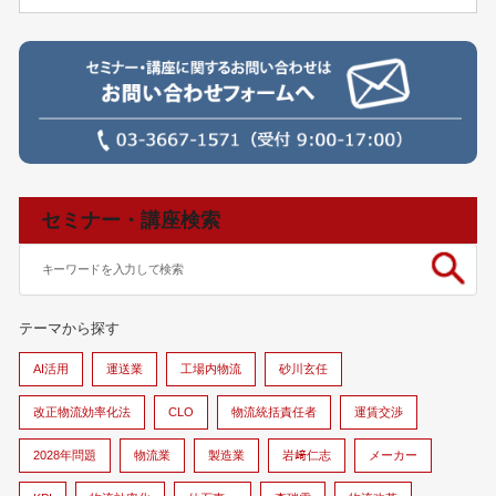
セミナー・講座検索
テーマから探す
AI活用
運送業
工場内物流
砂川玄任
改正物流効率化法
CLO
物流統括責任者
運賃交渉
2028年問題
物流業
製造業
岩﨑仁志
メーカー