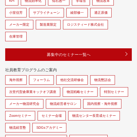
KPI
物流効率化
仙石惠一
李瑞雪
物流改革
小室信芳
サプライチェーン
綾部修一
適正原価
メーカー限定
製造業限定
ロジスティード株式会社
在庫管理
募集中のセミナー一覧へ
社員教育プログラムのご案内
海外視察
フォーラム
他社交流研修会
物流懇話会
次世代型倉庫業キックオフ講座
物流戦略セミナー
特別セミナー
メーカー物流研究会
物流経営者サロン
国内視察・海外視察
Zoomセミナー
セミナー会場
物流センター長育成セミナー
物流経営塾
SDGsアカデミー