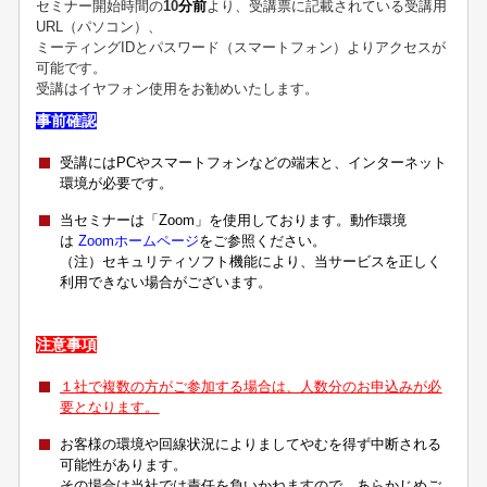
セミナー開始時間の
10
分前
より、受講票に記載されている受講用
URL（パソコン）、
ミーティングIDとパスワード（スマートフォン）よりアクセスが
可能です。
受講はイヤフォン使用をお勧めいたします。
事前確認
受講にはPCやスマートフォンなどの端末と、インターネット
環境が必要です。
当セミナーは「Zoom」を使用しております。動作環境
は
Zoomホームページ
をご参照ください。
（注）セキュリティソフト機能により、当サービスを正しく
利用できない場合がございます。
注意事項
１社で複数の方がご参加する場合は、人数分のお申込みが必
要となります。
お客様の環境や回線状況によりましてやむを得ず中断される
可能性があります。
その場合は当社では責任を負いかねますので、あらかじめご