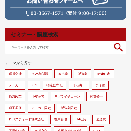
セミナー・講座検索
テーマから探す
運賃交渉
2028年問題
物流業
製造業
岩﨑仁志
メーカー
KPI
物流効率化
仙石惠一
李瑞雪
物流改革
小室信芳
サプライチェーン
綾部修一
適正原価
メーカー限定
製造業限定
ロジスティード株式会社
在庫管理
AI活用
運送業
工場内物流
砂川玄任
改正物流効率化法
CLO