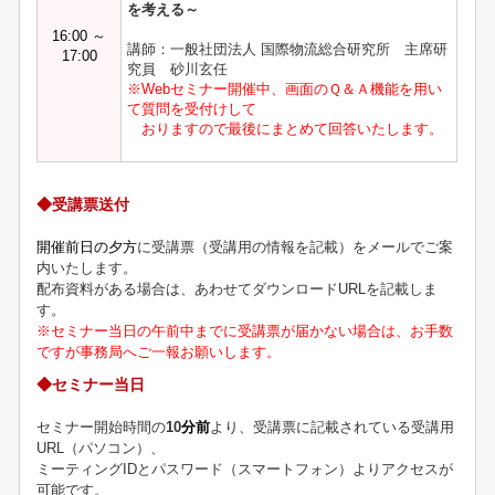
を考える～
16:00 ～
講師：一般社団法人 国際物流総合研究所 主席研
17:00
究員 砂川玄任
※Webセミナー開催中、画面のＱ＆Ａ機能を用い
て質問を受付けして
おりますので最後にまとめて回答いたします。
◆受講票送付
開催前日の夕方
に受講票（受講用の情報を記載）をメールでご案
内いたします。
配布資料がある場合は、あわせてダウンロードURLを記載しま
す。
※セミナー当日の午前中までに受講票が届かない場合は、お手数
ですが事務局へご一報お願いします。
◆セミナー当日
セミナー開始時間の
10
分前
より、受講票に記載されている受講用
URL（パソコン）、
ミーティングIDとパスワード（スマートフォン）よりアクセスが
可能です。