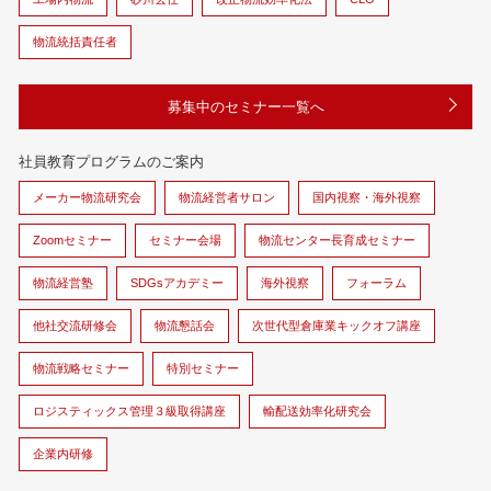
物流統括責任者
募集中のセミナー一覧へ
社員教育プログラムのご案内
メーカー物流研究会
物流経営者サロン
国内視察・海外視察
Zoomセミナー
セミナー会場
物流センター長育成セミナー
物流経営塾
SDGsアカデミー
海外視察
フォーラム
他社交流研修会
物流懇話会
次世代型倉庫業キックオフ講座
物流戦略セミナー
特別セミナー
ロジスティックス管理３級取得講座
輸配送効率化研究会
企業内研修