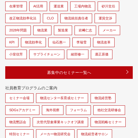
在庫管理
AI活用
運送業
工場内物流
砂川玄任
改正物流効率化法
CLO
物流統括責任者
運賃交渉
2028年問題
物流業
製造業
岩﨑仁志
メーカー
KPI
物流効率化
仙石惠一
李瑞雪
物流改革
小室信芳
サプライチェーン
綾部修一
適正原価
募集中のセミナー一覧へ
社員教育プログラムのご案内
セミナー会場
物流センター長育成セミナー
物流経営塾
SDGsアカデミー
海外視察
フォーラム
他社交流研修会
物流懇話会
次世代型倉庫業キックオフ講座
物流戦略セミナー
特別セミナー
メーカー物流研究会
物流経営者サロン