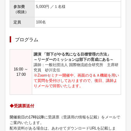
参加費
5,000円 ／１名様
（税抜）
定員
100名
プログラム
講演 「部下がやる気になる目標管理の方法」
～リーダーのミッションは部下の育成にある～
講師：一般社団法人 国際物流総合研究所 主席研
16:00 ～
究員 砂川玄任
17:00
※Zoomセミナー開催中、画面のＱ＆Ａ機能を用い
て質問を受付けしておりますので、後日、講師よ
りメールで回答いたします。
◆受講票送付
開催前日の17時以降
に受講票（受講用の情報を記載）をメールで
ご案内いたします。
配布資料がある場合は、あわせてダウンロードURLを記載しま