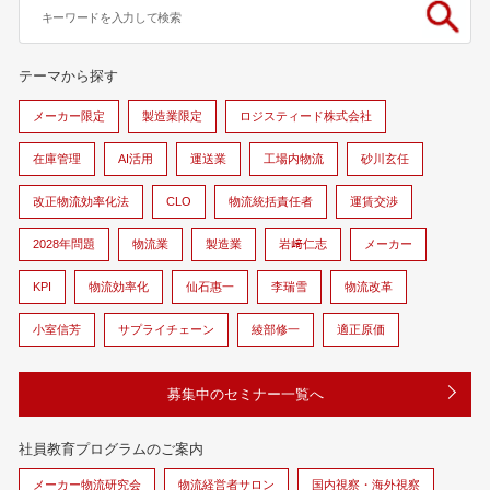
テーマから探す
メーカー限定
製造業限定
ロジスティード株式会社
在庫管理
AI活用
運送業
工場内物流
砂川玄任
改正物流効率化法
CLO
物流統括責任者
運賃交渉
2028年問題
物流業
製造業
岩﨑仁志
メーカー
KPI
物流効率化
仙石惠一
李瑞雪
物流改革
小室信芳
サプライチェーン
綾部修一
適正原価
募集中のセミナー一覧へ
社員教育プログラムのご案内
メーカー物流研究会
物流経営者サロン
国内視察・海外視察