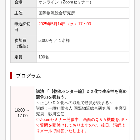
会場
オンライン（Zoomセミナー）
主催
国際物流総合研究所
申込締切
2025年5月14日（水）17：00
日
参加費
5,000円 ／１名様
（税抜）
定員
100名
プログラム
講演 「【物流センター編】ＤＸ化で生産性を高め
競争力を養おう」
～正しいＤＸ化への取組で勝負が決まる～
講師：一般社団法人 国際物流総合研究所 主席研
16:00 ～
究員 砂川玄任
17:00
※Zoomセミナー開催中、画面のＱ＆Ａ機能を用い
て質問を受付けしておりますので、後日、講師よ
りメールで回答いたします。