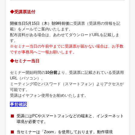
◆受講票送付
開催当日5月15日（木）朝9
時前後
に受講票（受講用の情報を記
載）をメールでご案内いたします。
配布資料がある場合は、あわせてダウンロードURLを記載しま
す。
※セミナー当日の午前中までに受講票が届かない場合は、お手数
ですが事務局へご一報お願いします。
◆セミナー当日
セミナー開始時間の
10
分前
より、受講票に記載されている受講用
URL（パソコン）、
ミーティングIDとパスワード（スマートフォン）よりアクセスが
可能です。
受講はイヤフォン使用をお勧めいたします。
事前確認
受講にはPCやスマートフォンなどの端末と、インターネット
環境が必要です。
当セミナーは「Zoom」を使用しております。動作環境