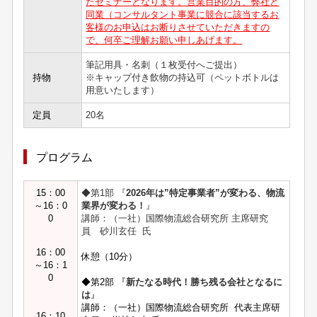
たセミナーとなります。営業目的の方、弊社と
同業（コンサルタント事業に競合に該当するお
客様のお申込はお断りさせていただきますの
で、何卒ご理解お願い申しあげます。
筆記用具・名刺（１枚受付へご提出）
持物
※キャップ付き飲物の持込可（ペットボトルは
用意いたします）
定員
20名
プログラム
15：00
◆第1部 『
2026年は”特定事業者”が変わる、物流
～16：0
業界が変わる！
』
0
講師：（一社）国際物流総合研究所 主席研究
員 砂川玄任 氏
16：00
休憩（10分）
～16：1
0
◆第2部 『
新たなる時代！勝ち残る会社となるに
は
』
講師：（一社）国際物流総合研究所 代表主席研
16：10