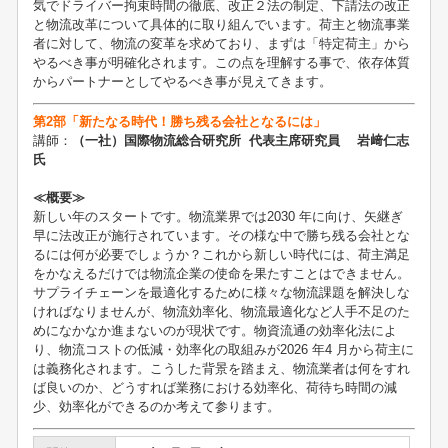
気でドライバー拘束時間の徹底、改正２法の制定、下請法の改正
と物流改革について具体的に取り組んでいます。荷主と物流事業
者に対して、物流の変革を求めており、まずは「特定荷主」から
やるべき事が明確化されます。この点を理解する事で、依存体質
からパートナーとしてやるべき事が見えてきます。
第2部「新たなる時代！勝ち残る会社となるには」
講師：
（一社）国際物流総合研究所 代表主席研究員 岩﨑仁志
氏
≪概要≫
新しい年のスタートです。物流業界では2030 年に向け、矢継ぎ
早に法改正が施行されています。その様な中で勝ち残る会社とな
るには何が必要でしょうか？これから新しい時代には、荷主満足
をかなえるだけでは物流企業の使命を果たすことはできません。
サプライチェーンを最適化するために様々な物流課題を解決しな
ければなりませんが、物流効率化、物流最適化など人手不足のた
めになかなか進まないのが現状です。物資流通の効率化法によ
り、物流コストの低減・効率化の取組みが2026 年4 月から荷主に
は義務化されます。こうした背景を踏まえ、物流業者は何をすれ
ば良いのか、どうすれば業務における効率化、荷待ち時間の減
少、効率化ができるのか考えて参ります。