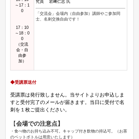
究員 岩﨑仁志 氏
～17：1
0
「交流会」会場内（自由参加）講師やご参加同
士、名刺交換自由です！
17：10
～18：0
0
（交流
会・自
由参
加）
◆受講票送付
受講票は発行致しません。当サイトよりお申込しま
すと受付完了のメールが届きます。当日に受付で名
刺を１枚ご提出ください。
【
会場での注意点】
・食べ物のお持ち込み不可。キャップ付き飲物の持込可。（お茶
のペットボトルは用意いたします）