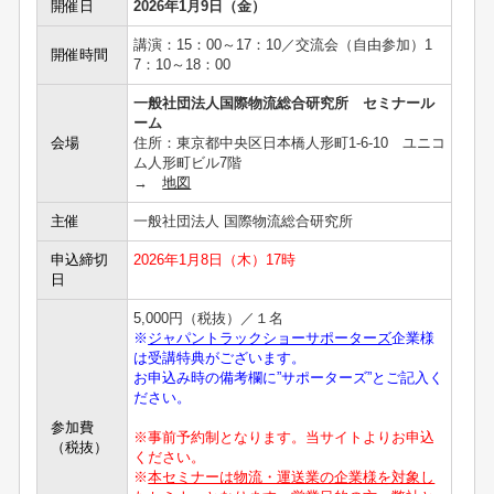
開催日
2026年1月9日（金）
講演：15：00～17：10／交流会（自由参加）1
開催時間
7：10～18：00
一般社団法人国際物流総合研究所 セミナール
ーム
会場
住所：東京都中央区日本橋人形町1-6-10 ユニコ
ム人形町ビル7階
→
地図
主催
一般社団法人 国際物流総合研究所
申込締切
2026年1月8日（木）17時
日
5,000円（税抜）／１名
※
ジャパントラックショーサポーターズ
企業様
は受講特典がございます。
お申込み時の備考欄に”サポーターズ”とご記入く
ださい。
参加費
※事前予約制となります。当サイトよりお申込
（税抜）
ください。
※
本セミナーは物流・運送業の企業様を対象し