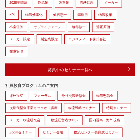
2028年問題
物流業
製造業
岩﨑仁志
メーカー
KPI
物流効率化
仙石惠一
李瑞雪
物流改革
小室信芳
サプライチェーン
綾部修一
適正原価
メーカー限定
製造業限定
ロジスティード株式会社
在庫管理
募集中のセミナー一覧へ
社員教育プログラムのご案内
海外視察
フォーラム
他社交流研修会
物流懇話会
次世代型倉庫業キックオフ講座
物流戦略セミナー
特別セミナー
メーカー物流研究会
物流経営者サロン
国内視察・海外視察
Zoomセミナー
セミナー会場
物流センター長育成セミナー