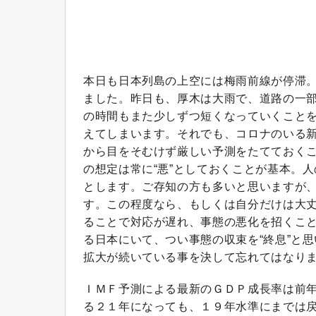
本日も日本列島の上空には梅雨前線が停滞
ました。昨日も、厚木は大雨で、道路の一
の時間もまた少しずつ短くなっていくこと
えてしまいます。それでも、コロナのいる
から目をそむけず厳しい予測をたてておく
の想定は常に“悪”としておくことが基本。
とします。ご存知の方も多いと思いますが
す。この程度なら、もしくは自分だけは大
ることで対応が遅れ、事態の悪化を招くこ
る日本にいて、つい事態の収束を“終息”と
拡大が続いている事を決して忘れてはなり
ＩＭＦ予測による最新のＧＤＰ成長率は前
る２１年になっても、１９年水準にまでは