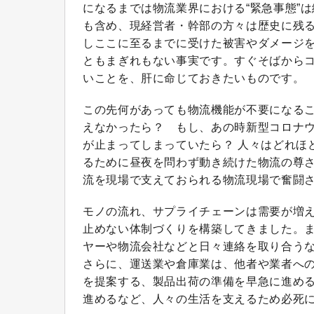
になるまでは物流業界における“緊急事態”
も含め、現経営者・幹部の方々は歴史に残
しここに至るまでに受けた被害やダメージ
ともまぎれもない事実です。すぐそばからコ
いことを、肝に命じておきたいものです。
この先何があっても物流機能が不要になる
えなかったら？ もし、あの時新型コロナ
が止まってしまっていたら？ 人々はどれほ
るために昼夜を問わず動き続けた物流の尊
流を現場で支えておられる物流現場で奮闘
モノの流れ、サプライチェーンは需要が増え
止めない体制づくりを構築してきました。
ヤーや物流会社などと日々連絡を取り合う
さらに、運送業や倉庫業は、他者や業者へ
を提案する、製品出荷の準備を早急に進め
進めるなど、人々の生活を支えるため必死