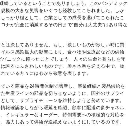
は継続しているということでありましょう。このパンデミック
る規模の大きな災害をいくつも経験してこられました。しか
をしっかり糧として、企業としての成長を遂げてこられたこ
ロナが完全に消滅するその日まで“自分は大丈夫”はあり得な
ことは決してありません。もし、欲しいものが欲しい時に買
ウイルス感染拡大の影響により、食べ物や医療品などの供給
どパニックに陥ったことでしょう。人々の生命と暮らしを守
さは誇るにふさわしいものです。暑さ本番を迎える中で、物
されている方々には心から敬意を表します。
ている商品を24時間体制で増産し、事業継続と製品供給を
また生産ラインの部品を切らせないように、国外のサプライ
などして、サプライチェーンを維持しようと努めています。
の情報確認をしながら遅延を確認、顧客に配送の多チャネル
る、イレギュラーなオーダー、特例需要への積極的な対応を
に、協力しあって供給が途絶えないようにしているのです。