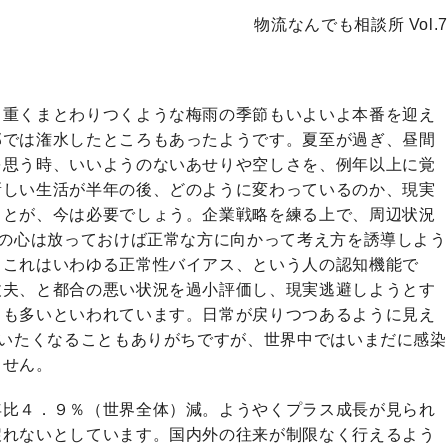
物流なんでも相談所 Vol.7
。重くまとわりつくような梅雨の季節もいよいよ本番を迎え
部では潅水したところもあったようです。夏至が過ぎ、昼間
を思う時、いいようのないあせりや空しさを、例年以上に覚
新しい生活が半年の後、どのように変わっているのか、現実
ことが、今は必要でしょう。企業戦略を練る上で、周辺状況
人の心は放っておけば正常な方に向かって考え方を誘導しよう
、これはいわゆる正常性バイアス、という人の認知機能で
丈夫、と都合の悪い状況を過小評価し、現実逃避しようとす
とも多いといわれています。日常が戻りつつあるように見え
思いたくなることもありがちですが、世界中ではいまだに感染
ません。
年比４．９％（世界全体）減。ようやくプラス成長が見られ
戻れないとしています。国内外の往来が制限なく行えるよう