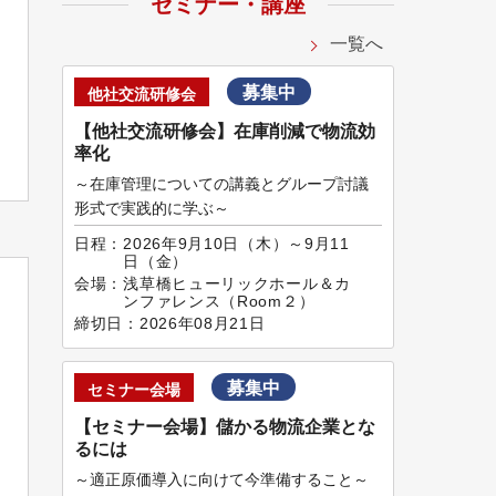
セミナー・講座
一覧へ
募集中
他社交流研修会
【他社交流研修会】在庫削減で物流効
率化
～在庫管理についての講義とグループ討議
形式で実践的に学ぶ～
日程：
2026年9月10日（木）～9月11
日（金）
会場：
浅草橋ヒューリックホール＆カ
ンファレンス（Room２）
締切日：
2026年08月21日
募集中
セミナー会場
【セミナー会場】儲かる物流企業とな
るには
～適正原価導入に向けて今準備すること～