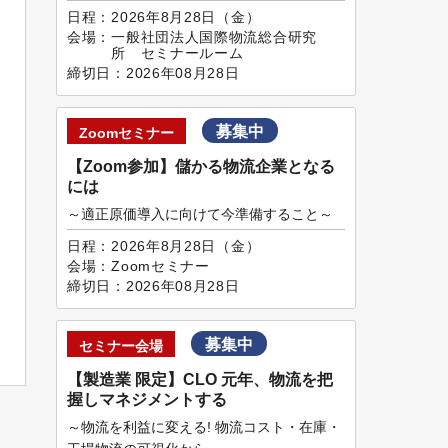
日程：
2026年8月28日（金）
会場：
一般社団法人国際物流総合研究
所 セミナールーム
締切日：
2026年08月28日
募集中
Zoomセミナー
【Zoom参加】儲かる物流企業となる
には
～適正原価導入に向けて今準備すること～
日程：
2026年8月28日（金）
会場：
Zoomセミナー
締切日：
2026年08月28日
募集中
セミナー会場
【製造業 限定】CLO 元年、物流を把
握しマネジメントする
～物流を利益に変える! 物流コスト・在庫・