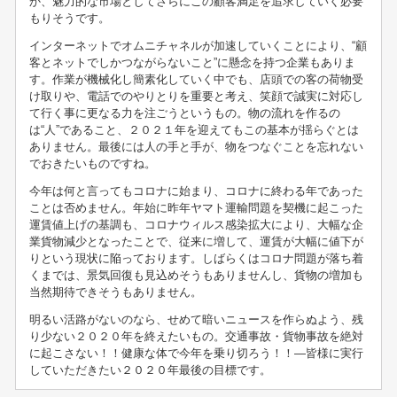
か、魅力的な市場としてさらにこの顧客満足を追求していく必要
もりそうです。
インターネットでオムニチャネルが加速していくことにより、“顧
客とネットでしかつながらないこと”に懸念を持つ企業もありま
す。作業が機械化し簡素化していく中でも、店頭での客の荷物受
け取りや、電話でのやりとりを重要と考え、笑顔で誠実に対応し
て行く事に更なる力を注ごうというもの。物の流れを作るの
は“人”であること、２０２１年を迎えてもこの基本が揺らぐとは
ありません。最後には人の手と手が、物をつなぐことを忘れない
でおきたいものですね。
今年は何と言ってもコロナに始まり、コロナに終わる年であった
ことは否めません。年始に昨年ヤマト運輸問題を契機に起こった
運賃値上げの基調も、コロナウィルス感染拡大により、大幅な企
業貨物減少となったことで、従来に増して、運賃が大幅に値下が
りという現状に陥っております。しばらくはコロナ問題が落ち着
くまでは、景気回復も見込めそうもありませんし、貨物の増加も
当然期待できそうもありません。
明るい活路がないのなら、せめて暗いニュースを作らぬよう、残
り少ない２０２０年を終えたいもの。交通事故・貨物事故を絶対
に起こさない！！健康な体で今年を乗り切ろう！！―皆様に実行
していただきたい２０２０年最後の目標です。