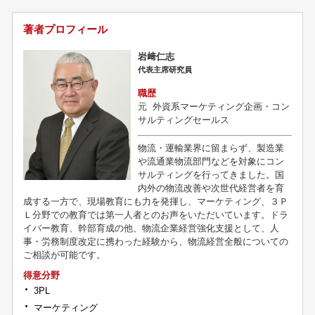
著者プロフィール
岩﨑仁志
代表主席研究員
職歴
元
外資系マーケティング企画・コン
サルティングセールス
物流・運輸業界に留まらず、製造業
や流通業物流部門などを対象にコン
サルティングを行ってきました。国
内外の物流改善や次世代経営者を育
成する一方で、現場教育にも力を発揮し、マーケティング、３Ｐ
Ｌ分野での教育では第一人者とのお声をいただいています。ドラ
イバー教育、幹部育成の他、物流企業経営強化支援として、人
事・労務制度改定に携わった経験から、物流経営全般についての
ご相談が可能です。
得意分野
3PL
マーケティング