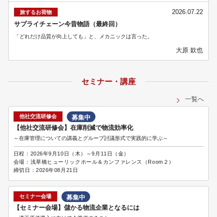
2026.07.22
旅するお荷物
サプライチェーン今昔物語（最終回）
「どれだけ品質が向上しても」と、メカニックは言った。
大原 欽也
セミナー・講座
一覧へ
他社交流研修会
募集中
【他社交流研修会】在庫削減で物流効率化
～在庫管理についての講義とグループ討議形式で実践的に学ぶ～
日程：
2026年9月10日（木）～9月11日（金）
会場：
浅草橋ヒューリックホール＆カンファレンス（Room２）
締切日：
2026年08月21日
セミナー会場
募集中
【セミナー会場】儲かる物流企業となるには