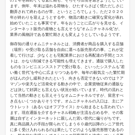
の１年を締めくくる繁忙期も、そろそろ佳境を過ぎようとしてい
ます。例年、年末は溢れる荷物を、ひたすらさばく慌ただしさに
翻弄されて終わるのが常、というところでしょう。ただ２０２０
年が終わりを迎えようとする中、物流の動きに確実な変化が表れ
始めていたことも事実です。年をおうごとに広がりを見せる、イ
ンターネット販売の産物とも言えそうな“オムニチャネル化”が、
業界の風物詩である繁忙期さえも変えようとしているようです。
御存知の通りオムニチャネルとは、消費者が商品を購入する店舗
（場所）や受け取る店舗を自由に選べる販売形式の事。これが定
着して行けば、少なくとも宅配業界における再配達の手間とコス
トは、かなり削減できる可能性も増えてきます。通販で購入した
ものをコンビニエンスストアで受け取る、といったシステムも“若
い働く世代”を中心に広まりつつある中、毎年の殺気立った繁忙期
がほんの少し緩和されたという、向きも否定できないのでは？ア
マゾンや楽天など活発化する動きの中で、企業貨物従来の通販な
どは決して好調とも言えない状況が続いています。時代の流れと
して当然の動きとも言えそうなオムニチャネルですが、留意すべ
き点もいくつかありそうです。オムニチャネルの入口は、主にア
ウトレット（あるいはオフプライス）から始まるとも言われてい
ます。現在通販を介するチャネル戦略が主流を占める中、その客
層は自ずとインターネットに親しんだ若い世代に偏りがちです。
真に商品購入の手段が限られてしまう６０歳代以降のシニア世代
に多く受け入れられるのは果たしてどのような販売形態であるの