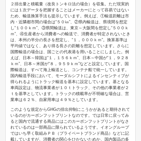
２排出量と積載量（改良トンキロ法の場合）を収集。ただ現実的
には１次データを把握することはメーカーにとって容易ではない
ため、輸送換算手法も提示しています。例えば、①輸送距離は市
内・近隣都市間の場合は“５０㎞”、②県内輸送は、県境間を想定
し“１００ｋｍ”、③県間輸送は、東京～大阪間を想定し“５００ｋ
ｍ”、④生産者から消費者への輸送で、消費者が特定されないとき
は、本州の半分の長さを想定し、“１，０００ｋｍ”。換算基準は
平均値ではなく、あり得る長さの距離を想定しています。さらに
国際輸送の場合は、国ごとの代表港を用いることにしました。例
えば、日本～韓国は“１，１５６ｋｍ”、日本～中国が“１，９２８
ｋｍ”、日本～米国が“８，９５９ｋｍ”などと設定しています。国
際輸送は、すべて海上輸送とし、コンテナ船で統一しています。
国内輸送手段において、モーダルシフトによるインセンティブが
得られるようにトラック輸送を基本に設定しています。基となる
車両設定は、物流事業者が１０ｔトラック、その他の事業者が２
ｔを基準としています。トラックの積載率が不明確な場合は、営
業車は６２％、自家用車は４９％としています。
このような規定からGHGの排出抑制にこうかがあると期待されて
いるのがカーボンフットプリントなのです。では日常に戻ってみ
ると国内で流通する商品にはこのカーボンフットプリントがなさ
れているのは一部商品に限られているようです。イオングループ
ではいち早く取組みＰＢ（プライベートブランド商品）などに記
載していますが、消費者の関心をひかないためか、国内製品の多