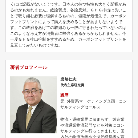
くには記載がないようです。日本人の持つ特性も大きく影響があ
るのかも知れません。総論賛成、各論反対。ＧＨＧ排出は良いこ
とで取り組む必要は理解するものの、値段が最優先で、カーボン
フットプリントによって購入を決めることがあまりないようで
す。この政府をあげての取組みも一般に行きわたっていないのは
このような考え方が消費者に根強くあるからかもしれません。今
一度ＧＨＧ排出抑制をすすめるため、カーボンフットプリントを
見直してみたいものですね。
著者プロフィール
岩﨑仁志
代表主席研究員
職歴
元
外資系マーケティング企画・コン
サルティングセールス
物流・運輸業界に留まらず、製造業
や流通業物流部門などを対象にコン
サルティングを行ってきました。国
内外の物流改善や次世代経営者を育