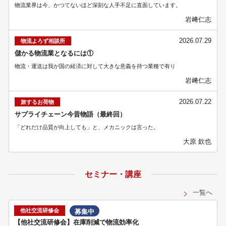
物流業界は今、かつてないほど深刻な人手不足に直面しています。
岩﨑仁志
2026.07.29
物流よろず相談所
儲かる物流業となるには①
物流・運送は我が国の経済に対して大きな意義を持つ業種で有り
岩﨑仁志
2026.07.22
旅するお荷物
サプライチェーン今昔物語（最終回）
「どれだけ品質が向上しても」と、メカニックは言った。
大原 欽也
セミナー・講座
一覧へ
他社交流研修会
募集中
【他社交流研修会】在庫削減で物流効率化