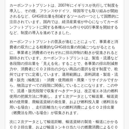
カーボンフットプリントは、2007年にイギリスが先行して制度を
導入し、その後、フランスやドイツ、韓国等でも取り組みが開始
されるなど、GHG排出量を削減するツールの一つとして国際的に
注目されています。国内では、経済産業省が中心になってカーボ
ンフットプリントに関する各種ルール作りや試行事業を開始する
など、制度の導入を進めてきました。
カーボンフットプリントの普及が進むことによって、事業者と消
費者の双方による相乗的なGHG排出量の削減につながるととも
に、事業者と消費者のそれぞれに排出抑制の動きが促進されると
期待されています。カーボンフットプリントは、製造・流通など
各段階の排出量を「見える化」することで、各事業の排出削減努
力や、消費者にＣＯ２排出の少ない商品の選択を促す制度で、欧
州ではすでに定着しています。適用範囲は、原料調達・製造・流
通・販売（輸配送）・消費・使用維持・廃棄・リサイクルですか
ら、物流はすべての段階に関係していることになります。この中
で、流通・販売段階で収集すべきデータは、改正省エネ法の燃料
使用の把握方法に準拠し、まず１次データとして輸送量、輸送資
材の使用量、廃輸送資材の発生量、および燃料投入量（燃料法を
用いる場合）、走行距離当たりの燃料消費によるＣＯ２排出量
（燃費法を用いる場合）が収集されます。
次に２次データとして輸送距離、輸送資材の製造・輸送にかかる
ＣＯ２排出量、および輸送トンキロ当たりの燃費消費によるＣＯ