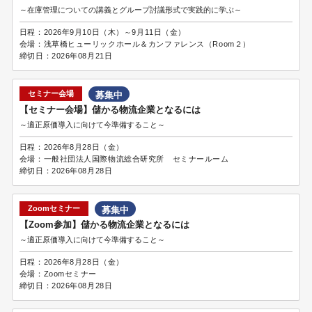
～在庫管理についての講義とグループ討議形式で実践的に学ぶ～
日程：
2026年9月10日（木）～9月11日（金）
会場：
浅草橋ヒューリックホール＆カンファレンス（Room２）
締切日：
2026年08月21日
セミナー会場
募集中
【セミナー会場】儲かる物流企業となるには
～適正原価導入に向けて今準備すること～
日程：
2026年8月28日（金）
会場：
一般社団法人国際物流総合研究所 セミナールーム
締切日：
2026年08月28日
Zoomセミナー
募集中
【Zoom参加】儲かる物流企業となるには
～適正原価導入に向けて今準備すること～
日程：
2026年8月28日（金）
会場：
Zoomセミナー
締切日：
2026年08月28日