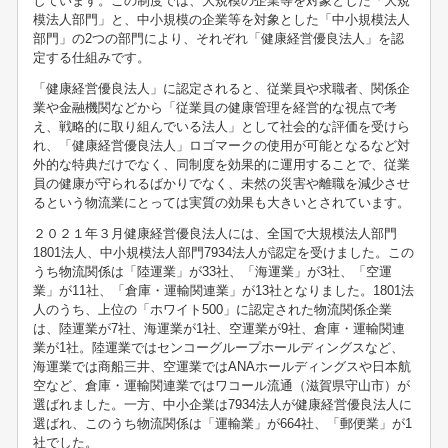
しています。この制度では、大規模の企業等を対象とした「大規
模法人部門」と、中小規模の企業等を対象とした「中小規模法人
部門」の2つの部門により、それぞれ「健康経営優良法人」を認
定する仕組みです。
「健康経営優良法人」に認定されると、従業員や求職者、関係企
業や金融機関などから「従業員の健康管理を経営的な視点で考
え、戦略的に取り組んでいる法人」として社会的な評価を受けら
れ、「健康経営優良法人」ロゴマークの使用が可能となるなど対
外的な特典だけでなく、同制度を効果的に運用することで、従業
員の健康が守られるばかりでなく、未然の災害や離職を減少させ
るという物流業にとっては実質の効果も大きいとされています。
２０２１年３月健康経営優良法人には、全国で大規模法人部門
1801法人、中小規模法人部門7934法人が認定を受けました。この
うち物流関係は「陸運業」が33社、「海運業」が3社、「空運
業」が11社、「倉庫・運輸関連業」が13社となりました。1801法
人のうち、上位の「ホワイト500」に認定された物流関係企業
は、陸運業が7社、海運業が1社、空運業が9社、倉庫・運輸関連
業が1社。陸運業ではセンコーグループホールディングスなど、
海運業では商船三井、空運業ではANAホールディングスや日本航
空など、倉庫・運輸関連業ではワコール流通（滋賀県守山市）が
選ばれました。一方、中小企業は7934法人が健康経営優良法人に
選ばれ、このうち物流関係は「運輸業」が664社、「郵便業」が1
社でした。