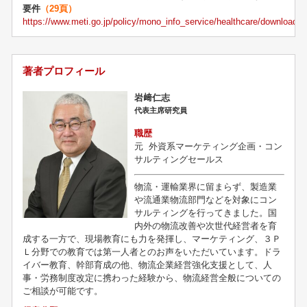
要件
（29頁）
https://www.meti.go.jp/policy/mono_info_service/healthcare/downloadfi
著者プロフィール
岩﨑仁志
代表主席研究員
職歴
元
外資系マーケティング企画・コン
サルティングセールス
物流・運輸業界に留まらず、製造業
や流通業物流部門などを対象にコン
サルティングを行ってきました。国
内外の物流改善や次世代経営者を育
成する一方で、現場教育にも力を発揮し、マーケティング、３Ｐ
Ｌ分野での教育では第一人者とのお声をいただいています。ドラ
イバー教育、幹部育成の他、物流企業経営強化支援として、人
事・労務制度改定に携わった経験から、物流経営全般についての
ご相談が可能です。