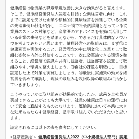
健康経営は物流業の職場環境改善に大きな効果がると言えます。
そこで、健康経営優良法人認定を目指す企業経営者に向け、これ
までに認定を受けた企業や積極的に健康経営を推進している企業
の先進事例15社を紹介し、コロナ禍で社会的課題となっている従
業員のストレス対策など、産業医のアドバイスを有効に活用して
いる企業の事例などを踏まえながら、できるだけ具体的なノウハ
ウを考えてみたいと思います。健康経営への取組みは、まず①に
健康宣言を実施すること、経営理念の中に明文化し企業として取
組む姿勢を内外に発信することです。次に②実施できる環境を整
えること、経営層で認識を共有し担当者、担当部署を設置して取
組みやすい環境を整えましょう。③自社の課題を明確にし、目標
設定した上で対策を実施しましょう。④最後に実施策の効果を経
営層を含めて確認し、現状の取組みを次回以降の取組みに活かし
ていきましょう。
こうやっていかに取り組みが効果的であったか、成果を全社員が
実感できることがとても大事です。社員の健康は日々の運行にお
いて安全に直結するものとなります。運輸業において本業に大き
な効果ももたらす健康経営、是非取り組んでいただきたいと思い
ます。
認定されるには以下の表を参考にしてください。
<経済産業省＞
健康経営優良法人2022（中小規模法人部門）認定