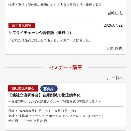
物流・運送は我が国の経済に対して大きな意義を持つ業種で有り
岩﨑仁志
2026.07.22
旅するお荷物
サプライチェーン今昔物語（最終回）
「どれだけ品質が向上しても」と、メカニックは言った。
大原 欽也
セミナー・講座
一覧へ
他社交流研修会
募集中
【他社交流研修会】在庫削減で物流効率化
～在庫管理についての講義とグループ討議形式で実践的に学ぶ～
日程：
2026年9月10日（木）～9月11日（金）
会場：
浅草橋ヒューリックホール＆カンファレンス（Room２）
締切日：
2026年08月21日