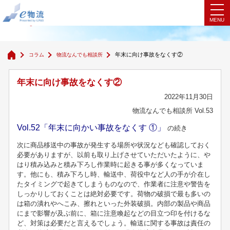
物流なんでも相談所
年末に向け事故をなくす②
コラム
物流なんでも相談所
年末に向け事故をなくす②
2022年11月30日
物流なんでも相談所 Vol.53
Vol.52「年末に向かい事故をなくす ①」
の続き
次に商品移送中の事故が発生する場所や状況なども確認しておく
必要がありますが、以前も取り上げさせていただいたように、や
はり積み込みと積み下ろし作業時に起きる事が多くなっていま
す。他にも、積み下ろし時、輸送中、荷役中など人の手が介在し
たタイミングで起きてしまうものなので、作業者に注意や警告を
しっかりしておくことは絶対必要です。荷物の破損で最も多いの
は箱の潰れやへこみ、擦れといった外装破損。内部の製品や商品
にまで影響が及ぶ前に、箱に注意喚起などの目立つ印を付けるな
ど、対策は必要だと言えるでしょう。輸送に関する事故は責任の