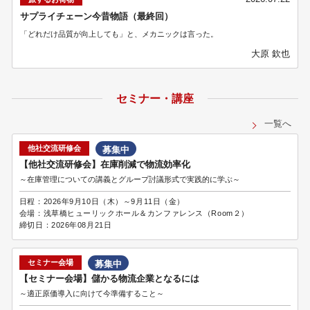
サプライチェーン今昔物語（最終回）
「どれだけ品質が向上しても」と、メカニックは言った。
大原 欽也
セミナー・講座
一覧へ
他社交流研修会
募集中
【他社交流研修会】在庫削減で物流効率化
～在庫管理についての講義とグループ討議形式で実践的に学ぶ～
日程：
2026年9月10日（木）～9月11日（金）
会場：
浅草橋ヒューリックホール＆カンファレンス（Room２）
締切日：
2026年08月21日
セミナー会場
募集中
【セミナー会場】儲かる物流企業となるには
～適正原価導入に向けて今準備すること～