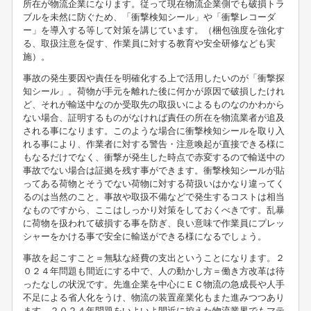
所在が物流企業になります。従って現在物流企業側でも破損トラ
ブルを未然に防ぐため、「衝撃検知シール」や「衝撃レコーダ
ー」を導入する等して対策を講じています。（梱包強度を強化す
る、取扱注意を促す、作業員に対する教育や安全研修なども実
施）。
事故の発生要因や責任を明確化する上で活用したいのが「衝撃探
知シール」。荷物が手元を離れた後に何かが原因で破損したけれ
ど、それが輸送中なのか受取先の取扱いによるものなのかわから
ない場合、証明するものがなければ責任の所在を物流業者が追及
される事になります。このような場合に衝撃検知シールを取り入
れる事により、作業者に対する警告・注意喚起が直接できる様に
もなるだけでなく、衝撃が発生した時点で赤変するので輸送中の
事故でない場合は証拠を残す事ができます。衝撃検知シールが貼
ってある荷物とそうでない荷物に対する荷扱いはかなり違ってく
るのは当然のこと。事故や取扱不備などで発生するコストは相当
なものですから、ここはしっかり対策をしておくべきです。乱暴
に荷物を扱われて破損する事を防ぎ、良い意味で作業員にプレッ
シャーをかける事で安全に輸送ができる様になるでしょう。
事故を起こすこと＝無駄な経費の支出ということになります。２
０２４年問題も間近にする中で、人の動かし方＝働き方改革は待
ったなしの状況です。先進企業を中心にＥＣ物流の急成長や人手
不足による省人化をうけ、物流の装置産業化もまた進みつつあり
ます。２０２４年問題をいよいよ間近に控えた物流業界でもマテ