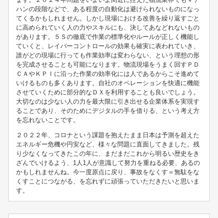
ハンの段階などで、ある程度の自動化は避けられないものになっ
てくるかもしれません。しかし現場における改善を繰り返すごと
に高められていく人の力やスキルにも、決してあなどれないもの
があります。５Ｓの徹底で作業の標準化やルールが正しく機能し
ていくと、レイバーコントロールの効果も確実に表われていき、
誰がどの現場に行っても作業効率は変わらない、という理想の形
を完成させることも可能になります。物流現場をうまく回すＰＤ
ＣＡやＫＰＩに沿った作業の効率化には人であるからこそ進めて
いけるものも多くあります。自社のオペレーションを快適に機能
させていくために部分的なＤＸを利用することも良いでしょう。
大切なのは少ない人の力を最大限に引き出せる企業体系を実現す
ることであり、そのためにデジタルの手を借りる、という考え方
を忘れないことです。
２０２２年、コロナという課題を抱えたまま日本は予測を超えた
エネルギー危機や円安など、様々な問題に直面してきました。残
り少なくなってきたこの年に、まだまだこれから明るい歴史をき
ざんでいけるよう、1人1人が意識して努力を重ねる必要、あるの
かもしれませんね。今一度原点に戻り、事故をなくす＝無駄をな
くすことにつながる、を忘れずに頑張っていただきたいと思いま
す。