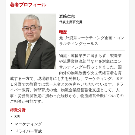
著者プロフィール
岩﨑仁志
代表主席研究員
職歴
元
外資系マーケティング企画・コン
サルティングセールス
物流・運輸業界に留まらず、製造業
や流通業物流部門などを対象にコン
サルティングを行ってきました。国
内外の物流改善や次世代経営者を育
成する一方で、現場教育にも力を発揮し、マーケティング、３Ｐ
Ｌ分野での教育では第一人者とのお声をいただいています。ドラ
イバー教育、幹部育成の他、物流企業経営強化支援として、人
事・労務制度改定に携わった経験から、物流経営全般についての
ご相談が可能です。
得意分野
3PL
マーケティング
ドライバー育成