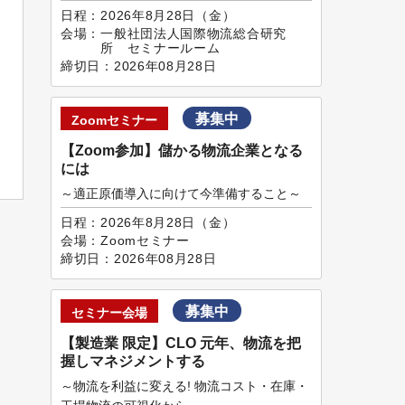
日程：
2026年8月28日（金）
会場：
一般社団法人国際物流総合研究
所 セミナールーム
締切日：
2026年08月28日
募集中
Zoomセミナー
【Zoom参加】儲かる物流企業となる
には
～適正原価導入に向けて今準備すること～
日程：
2026年8月28日（金）
会場：
Zoomセミナー
締切日：
2026年08月28日
募集中
セミナー会場
【製造業 限定】CLO 元年、物流を把
握しマネジメントする
～物流を利益に変える! 物流コスト・在庫・