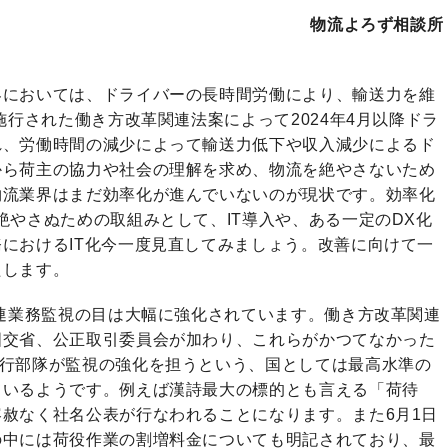
物流よろず相談所
界においては、ドライバーの長時間労働により、輸送力を維
施行された働き方改革関連法案によって2024年4月以降ドラ
れ、労働時間の減少によって輸送力低下や収入減少によるド
から荷主の協力や社会の理解を求め、物流を絶やさないため
物流業界はまだ効率化が進んでいないのが現状です。効率化
絶やさぬための取組みとして、IT導入や、ある一定のDX化
におけるIT化今一度見直してみましょう。改善に向けて一
たします。
関連業務監視の目は大幅に強化されています。働き方改革関連
国交省、公正取引委員会が加わり、これらがかつてなかった
実行部隊が監視の強化を担うという、国としては最高水準の
ているようです。例えば漢詩最大の標的とも言える「荷待
赦なく社名公表が行なわれることになります。また6月1日
の中には荷役作業の割増料金についても明記されており、最