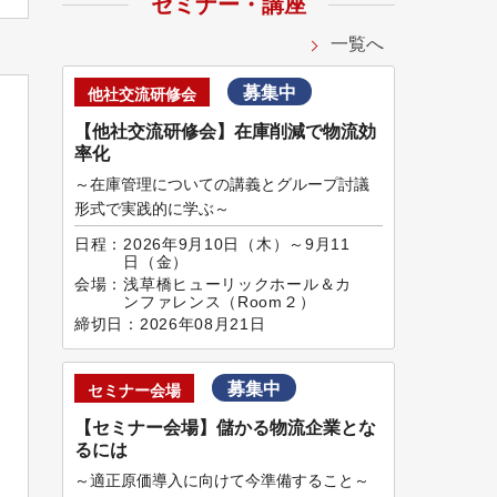
セミナー・講座
一覧へ
募集中
他社交流研修会
【他社交流研修会】在庫削減で物流効
率化
～在庫管理についての講義とグループ討議
形式で実践的に学ぶ～
日程：
2026年9月10日（木）～9月11
日（金）
会場：
浅草橋ヒューリックホール＆カ
ンファレンス（Room２）
締切日：
2026年08月21日
募集中
セミナー会場
【セミナー会場】儲かる物流企業とな
るには
～適正原価導入に向けて今準備すること～