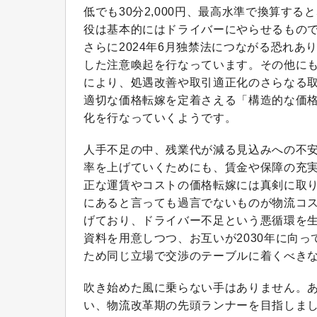
低でも30分2,000円、最高水準で換算する
役は基本的にはドライバーにやらせるもの
さらに2024年6月独禁法につながる恐れあ
した注意喚起を行なっています。その他にも
により、処遇改善や取引適正化のさらなる
適切な価格転嫁を定着さえる「構造的な価
化を行なっていくようです。
人手不足の中、残業代が減る見込みへの不
率を上げていくためにも、賃金や保障の充
正な運賃やコストの価格転嫁には真剣に取
にあると言っても過言でないものが物流コ
げており、ドライバー不足という悪循環を
資料を用意しつつ、お互いが2030年に向
ため同じ立場で交渉のテーブルに着くべき
吹き始めた風に乗らない手はありません。
い、物流改革期の先頭ランナーを目指しま