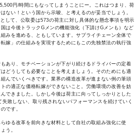
と5,500円/時間にもなってしまうことにー。これはつまり、荷
ではない！という国から示唆、と考えるのが妥当でしょう。
りとして、公取委は573の荷主に対し具体的な懸念事項を明示
国は今後トラックGメンの機能強化（下請けGメンも）など
取組みを進める、ともしています。サプライチェーン全体で
格転嫁」の仕組みを実現するためにもこの先独禁法の執行強
安もあり、モチベーションが下がり続けるドライバーの定着
実はどうしても必要なことを考えましょう。そのためにも適
り組んでいくべきです。業界の構造改革が進まない例の筆頭
ストの適正な価格転嫁ができないこと。労働環境の改善を妨
生んできました。しかし今後は荷主に向ってしっかりとした
って失敗しない、取り残されないパフォーマンスを続けていく
なのです。
あらゆる改革を前向きな材料として自社の取組み強化に使
しょう。