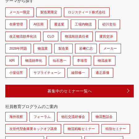
テーマから探す
メーカー限定
製造業限定
ロジスティード株式会社
在庫管理
AI活用
運送業
工場内物流
砂川玄任
改正物流効率化法
CLO
物流統括責任者
運賃交渉
2028年問題
物流業
製造業
岩﨑仁志
メーカー
KPI
物流効率化
仙石惠一
李瑞雪
物流改革
小室信芳
サプライチェーン
綾部修一
適正原価
募集中のセミナー一覧へ
社員教育プログラムのご案内
海外視察
フォーラム
他社交流研修会
物流懇話会
次世代型倉庫業キックオフ講座
物流戦略セミナー
特別セミナー