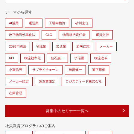
テーマから探す
AI活用
運送業
工場内物流
砂川玄任
改正物流効率化法
CLO
物流統括責任者
運賃交渉
2028年問題
物流業
製造業
岩﨑仁志
メーカー
KPI
物流効率化
仙石惠一
李瑞雪
物流改革
小室信芳
サプライチェーン
綾部修一
適正原価
メーカー限定
製造業限定
ロジスティード株式会社
在庫管理
募集中のセミナー一覧へ
社員教育プログラムのご案内