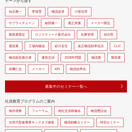
テーマから探す
仙石惠一
李瑞雪
物流改革
小室信芳
サプライチェーン
綾部修一
適正原価
メーカー限定
製造業限定
ロジスティード株式会社
在庫管理
AI活用
運送業
工場内物流
砂川玄任
改正物流効率化法
CLO
物流統括責任者
運賃交渉
2028年問題
物流業
製造業
岩﨑仁志
メーカー
KPI
物流効率化
募集中のセミナー一覧へ
社員教育プログラムのご案内
海外視察
フォーラム
他社交流研修会
物流懇話会
次世代型倉庫業キックオフ講座
物流戦略セミナー
特別セミナー