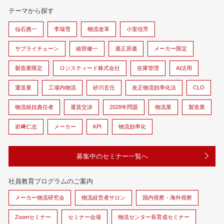
テーマから探す
仙石惠一
李瑞雪
物流改革
小室信芳
サプライチェーン
綾部修一
適正原価
メーカー限定
製造業限定
ロジスティード株式会社
在庫管理
AI活用
運送業
工場内物流
砂川玄任
改正物流効率化法
CLO
物流統括責任者
運賃交渉
2028年問題
物流業
製造業
岩﨑仁志
メーカー
KPI
物流効率化
募集中のセミナー一覧へ
社員教育プログラムのご案内
メーカー物流研究会
物流経営者サロン
国内視察・海外視察
Zoomセミナー
セミナー会場
物流センター長育成セミナー