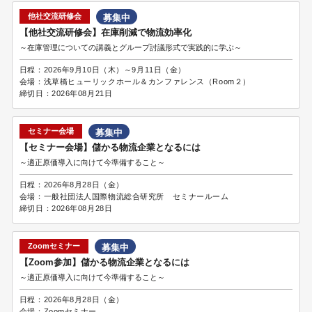
他社交流研修会
募集中
【他社交流研修会】在庫削減で物流効率化
～在庫管理についての講義とグループ討議形式で実践的に学ぶ～
日程：
2026年9月10日（木）～9月11日（金）
会場：
浅草橋ヒューリックホール＆カンファレンス（Room２）
締切日：
2026年08月21日
セミナー会場
募集中
【セミナー会場】儲かる物流企業となるには
～適正原価導入に向けて今準備すること～
日程：
2026年8月28日（金）
会場：
一般社団法人国際物流総合研究所 セミナールーム
締切日：
2026年08月28日
Zoomセミナー
募集中
【Zoom参加】儲かる物流企業となるには
～適正原価導入に向けて今準備すること～
日程：
2026年8月28日（金）
会場：
Zoomセミナー