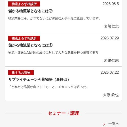
2026.08.5
物流よろず相談所
儲かる物流業となるには②
物流業界は今、かつてないほど深刻な人手不足に直面しています。
岩﨑仁志
2026.07.29
物流よろず相談所
儲かる物流業となるには①
物流・運送は我が国の経済に対して大きな意義を持つ業種で有り
岩﨑仁志
2026.07.22
旅するお荷物
サプライチェーン今昔物語（最終回）
「どれだけ品質が向上しても」と、メカニックは言った。
大原 欽也
セミナー・講座
一覧へ