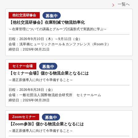
一覧へ
他社交流研修会
募集中
【他社交流研修会】在庫削減で物流効率化
～在庫管理についての講義とグループ討議形式で実践的に学ぶ～
日程：
2026年9月10日（木）～9月11日（金）
会場：
浅草橋ヒューリックホール＆カンファレンス（Room２）
締切日：
2026年08月21日
セミナー会場
募集中
【セミナー会場】儲かる物流企業となるには
～適正原価導入に向けて今準備すること～
日程：
2026年8月28日（金）
会場：
一般社団法人国際物流総合研究所 セミナールーム
締切日：
2026年08月28日
Zoomセミナー
募集中
【Zoom参加】儲かる物流企業となるには
～適正原価導入に向けて今準備すること～