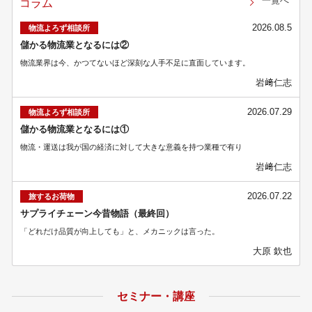
一覧へ
コラム
2026.08.5
物流よろず相談所
儲かる物流業となるには②
物流業界は今、かつてないほど深刻な人手不足に直面しています。
岩﨑仁志
2026.07.29
物流よろず相談所
儲かる物流業となるには①
物流・運送は我が国の経済に対して大きな意義を持つ業種で有り
岩﨑仁志
2026.07.22
旅するお荷物
サプライチェーン今昔物語（最終回）
「どれだけ品質が向上しても」と、メカニックは言った。
大原 欽也
セミナー・講座