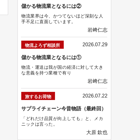
儲かる物流業となるには②
物流業界は今、かつてないほど深刻な人
手不足に直面しています。
岩﨑仁志
2026.07.29
物流よろず相談所
儲かる物流業となるには①
物流・運送は我が国の経済に対して大き
な意義を持つ業種で有り
岩﨑仁志
2026.07.22
旅するお荷物
サプライチェーン今昔物語（最終回）
「どれだけ品質が向上しても」と、メカ
ニックは言った。
大原 欽也