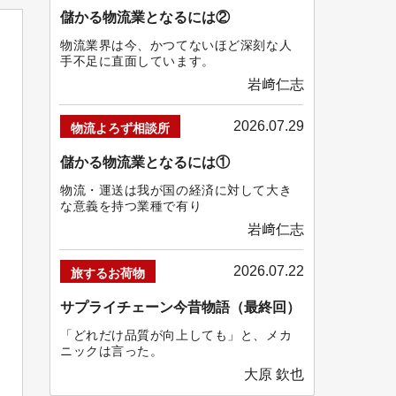
儲かる物流業となるには②
物流業界は今、かつてないほど深刻な人
手不足に直面しています。
岩﨑仁志
2026.07.29
物流よろず相談所
儲かる物流業となるには①
物流・運送は我が国の経済に対して大き
な意義を持つ業種で有り
岩﨑仁志
2026.07.22
旅するお荷物
サプライチェーン今昔物語（最終回）
「どれだけ品質が向上しても」と、メカ
ニックは言った。
大原 欽也