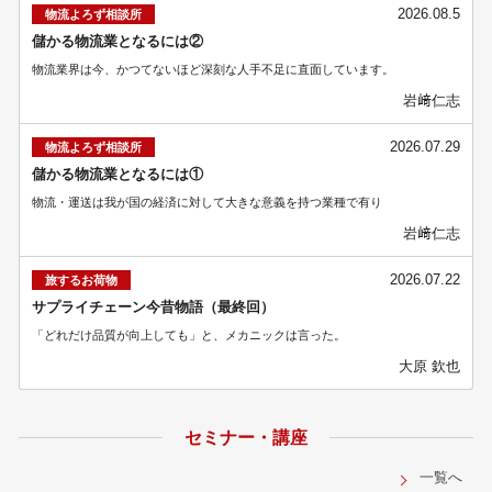
2026.08.5
物流よろず相談所
儲かる物流業となるには②
物流業界は今、かつてないほど深刻な人手不足に直面しています。
岩﨑仁志
2026.07.29
物流よろず相談所
儲かる物流業となるには①
物流・運送は我が国の経済に対して大きな意義を持つ業種で有り
岩﨑仁志
2026.07.22
旅するお荷物
サプライチェーン今昔物語（最終回）
「どれだけ品質が向上しても」と、メカニックは言った。
大原 欽也
セミナー・講座
一覧へ