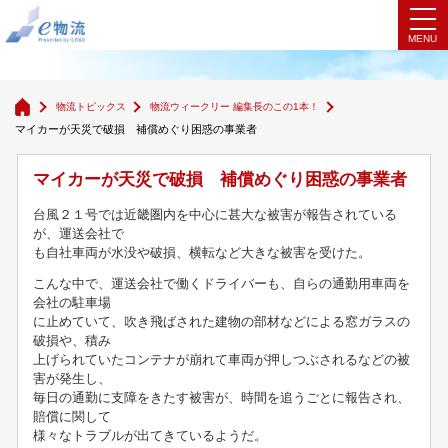
物流ウィークリー 編集長のこの1本！
物流トピックス
物流ウィークリー 編集長のこの1本！
マイカーが天災で破損 補償めぐり困惑の事業者
マイカーが天災で破損 補償めぐり困惑の事業者
台風２１号では近畿圏内を中心に甚大な被害が報告されている
が、運送会社で
も自社車両が水没や破損、横転など大きな被害を受けた。
こんな中で、運送会社で働くドライバーも、自らの通勤用車両を
会社の駐車場
に止めていて、吹き飛ばされた建物の部材などによる窓ガラスの
破損や、積み
上げられていたコンテナが崩れて車両が押しつぶされるなどの被
害が発生し、
毎日の通勤に支障をきたす被害が、時間を追うごとに報告され、
賠償に関して
様々なトラブルが出てきているようだ。