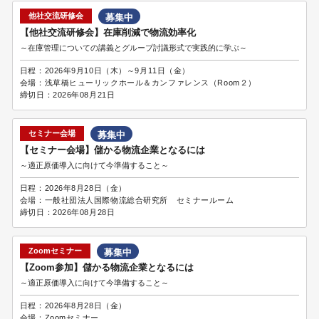
他社交流研修会
募集中
【他社交流研修会】在庫削減で物流効率化
～在庫管理についての講義とグループ討議形式で実践的に学ぶ～
日程：
2026年9月10日（木）～9月11日（金）
会場：
浅草橋ヒューリックホール＆カンファレンス（Room２）
締切日：
2026年08月21日
セミナー会場
募集中
【セミナー会場】儲かる物流企業となるには
～適正原価導入に向けて今準備すること～
日程：
2026年8月28日（金）
会場：
一般社団法人国際物流総合研究所 セミナールーム
締切日：
2026年08月28日
Zoomセミナー
募集中
【Zoom参加】儲かる物流企業となるには
～適正原価導入に向けて今準備すること～
日程：
2026年8月28日（金）
会場：
Zoomセミナー