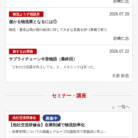
岩﨑仁志
2026.07.29
物流よろず相談所
儲かる物流業となるには①
物流・運送は我が国の経済に対して大きな意義を持つ業種で有り
岩﨑仁志
2026.07.22
旅するお荷物
サプライチェーン今昔物語（最終回）
「どれだけ品質が向上しても」と、メカニックは言った。
大原 欽也
セミナー・講座
一覧へ
他社交流研修会
募集中
【他社交流研修会】在庫削減で物流効率化
～在庫管理についての講義とグループ討議形式で実践的に学ぶ～