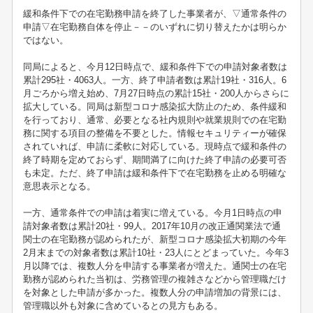
緩和条件下での在宅勤務申請を終了した事業者が、▽通常条件の
申請▽在宅勤務自体を停止－－のいずれに切り替えたかは明らか
ではない。
同局によると、今月12日時点で、緩和条件下での申請対象者数は
累計295社・4063人。一方、終了申請者数は累計19社・316人。6
月ごろから増え始め、7月27日時点の累計15社・200人からさらに
拡大している。同局は新型コロナ感染拡大防止のため、条件緩和
を行っており、通常、必要となる社内規則や就業規則での在宅勤
務に関する項目の整備を不要とした。情報セキュリティーが確保
されていれば、申請に柔軟に対応している。現時点で緩和条件の
終了時期を定めておらず、期間満了に向けた終了申請の必要可否
も未定。ただ、終了申請は緩和条件下で在宅勤務を止める明確な
意思表示となる。
一方、通常条件での申請は着実に増えている。今月1日時点の申
請対象者数は累計20社・99人。2017年10月の改正通関業法で通
関士の在宅勤務が認められたが、新型コロナ感染拡大初期の今年
2月末までの対象者数は累計10社・23人にとどまっていた。今年3
月以降では、複数人分を申請する事業者が増えた。通関士の在宅
勤務が認められた当初は、労務管理の複雑さなどから管理職だけ
を対象とした申請が多かった。複数人分の申請増加の背景には、
管理職以外も対象に含めているとの見方もある。