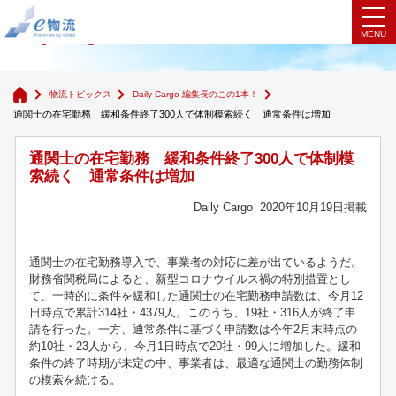
Daily Cargo 編集長のこの1本！
物流トピックス
Daily Cargo 編集長のこの1本！
通関士の在宅勤務 緩和条件終了300人で体制模索続く 通常条件は増加
通関士の在宅勤務 緩和条件終了300人で体制模
索続く 通常条件は増加
Daily Cargo 2020年10月19日掲載
通関士の在宅勤務導入で、事業者の対応に差が出ているようだ。
財務省関税局によると、新型コロナウイルス禍の特別措置とし
て、一時的に条件を緩和した通関士の在宅勤務申請数は、今月12
日時点で累計314社・4379人。このうち、19社・316人が終了申
請を行った。一方、通常条件に基づく申請数は今年2月末時点の
約10社・23人から、今月1日時点で20社・99人に増加した。緩和
条件の終了時期が未定の中、事業者は、最適な通関士の勤務体制
の模索を続ける。