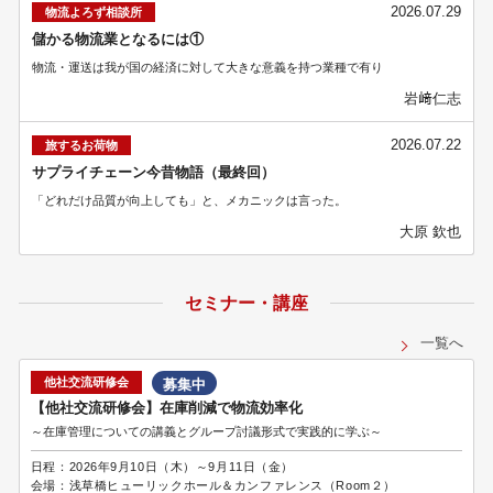
2026.07.29
物流よろず相談所
儲かる物流業となるには①
物流・運送は我が国の経済に対して大きな意義を持つ業種で有り
岩﨑仁志
2026.07.22
旅するお荷物
サプライチェーン今昔物語（最終回）
「どれだけ品質が向上しても」と、メカニックは言った。
大原 欽也
セミナー・講座
一覧へ
他社交流研修会
募集中
【他社交流研修会】在庫削減で物流効率化
～在庫管理についての講義とグループ討議形式で実践的に学ぶ～
日程：
2026年9月10日（木）～9月11日（金）
会場：
浅草橋ヒューリックホール＆カンファレンス（Room２）