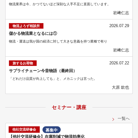
物流業界は今、かつてないほど深刻な人手不足に直面しています。
岩﨑仁志
2026.07.29
物流よろず相談所
儲かる物流業となるには①
物流・運送は我が国の経済に対して大きな意義を持つ業種で有り
岩﨑仁志
2026.07.22
旅するお荷物
サプライチェーン今昔物語（最終回）
「どれだけ品質が向上しても」と、メカニックは言った。
大原 欽也
セミナー・講座
一覧へ
他社交流研修会
募集中
【他社交流研修会】在庫削減で物流効率化