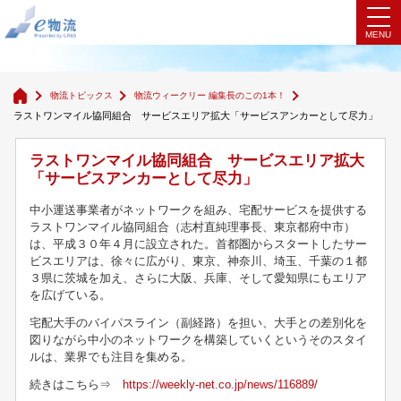
物流ウィークリー 編集長のこの1本！
物流トピックス
物流ウィークリー 編集長のこの1本！
ラストワンマイル協同組合 サービスエリア拡大「サービスアンカーとして尽力」
ラストワンマイル協同組合 サービスエリア拡大
「サービスアンカーとして尽力」
中小運送事業者がネットワークを組み、宅配サービスを提供する
ラストワンマイル協同組合（志村直純理事長、東京都府中市）
は、平成３０年４月に設立された。首都圏からスタートしたサー
ビスエリアは、徐々に広がり、東京、神奈川、埼玉、千葉の１都
３県に茨城を加え、さらに大阪、兵庫、そして愛知県にもエリア
を広げている。
宅配大手のバイパスライン（副経路）を担い、大手との差別化を
図りながら中小のネットワークを構築していくというそのスタイ
ルは、業界でも注目を集める。
続きはこちら⇒
https://weekly-net.co.jp/news/116889/