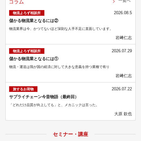
一覧へ
コラム
2026.08.5
物流よろず相談所
儲かる物流業となるには②
物流業界は今、かつてないほど深刻な人手不足に直面しています。
岩﨑仁志
2026.07.29
物流よろず相談所
儲かる物流業となるには①
物流・運送は我が国の経済に対して大きな意義を持つ業種で有り
岩﨑仁志
2026.07.22
旅するお荷物
サプライチェーン今昔物語（最終回）
「どれだけ品質が向上しても」と、メカニックは言った。
大原 欽也
セミナー・講座