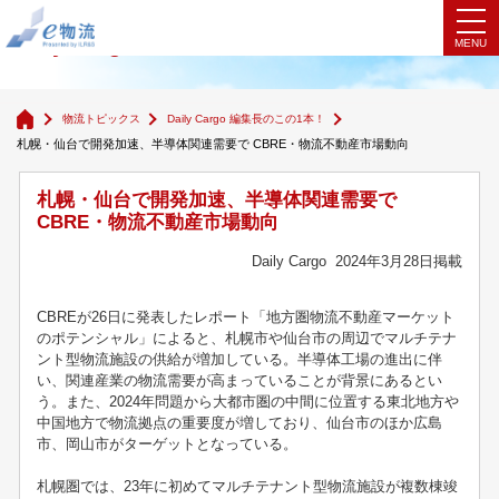
Daily Cargo 編集長のこの1本！
物流トピックス
Daily Cargo 編集長のこの1本！
札幌・仙台で開発加速、半導体関連需要で CBRE・物流不動産市場動向
札幌・仙台で開発加速、半導体関連需要で
CBRE・物流不動産市場動向
Daily Cargo 2024年3月28日掲載
CBREが26日に発表したレポート「地方圏物流不動産マーケット
のポテンシャル」によると、札幌市や仙台市の周辺でマルチテナ
ント型物流施設の供給が増加している。半導体工場の進出に伴
い、関連産業の物流需要が高まっていることが背景にあるとい
う。また、2024年問題から大都市圏の中間に位置する東北地方や
中国地方で物流拠点の重要度が増しており、仙台市のほか広島
市、岡山市がターゲットとなっている。
札幌圏では、23年に初めてマルチテナント型物流施設が複数棟竣