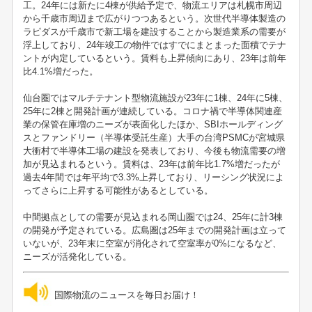
工。24年には新たに4棟が供給予定で、物流エリアは札幌市周辺
から千歳市周辺まで広がりつつあるという。次世代半導体製造の
ラピダスが千歳市で新工場を建設することから製造業系の需要が
浮上しており、24年竣工の物件ではすでにまとまった面積でテナ
ントが内定しているという。賃料も上昇傾向にあり、23年は前年
比4.1%増だった。
仙台圏ではマルチテナント型物流施設が23年に1棟、24年に5棟、
25年に2棟と開発計画が連続している。コロナ禍で半導体関連産
業の保管在庫増のニーズが表面化したほか、SBIホールディング
スとファンドリー（半導体受託生産）大手の台湾PSMCが宮城県
大衝村で半導体工場の建設を発表しており、今後も物流需要の増
加が見込まれるという。賃料は、23年は前年比1.7%増だったが
過去4年間では年平均で3.3%上昇しており、リーシング状況によ
ってさらに上昇する可能性があるとしている。
中間拠点としての需要が見込まれる岡山圏では24、25年に計3棟
の開発が予定されている。広島圏は25年までの開発計画は立って
いないが、23年末に空室が消化されて空室率が0%になるなど、
ニーズが活発化している。
国際物流のニュースを毎日お届け！