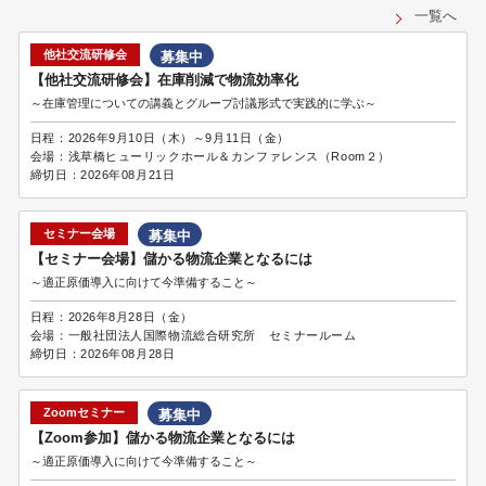
一覧へ
他社交流研修会
募集中
【他社交流研修会】在庫削減で物流効率化
～在庫管理についての講義とグループ討議形式で実践的に学ぶ～
日程：
2026年9月10日（木）～9月11日（金）
会場：
浅草橋ヒューリックホール＆カンファレンス（Room２）
締切日：
2026年08月21日
セミナー会場
募集中
【セミナー会場】儲かる物流企業となるには
～適正原価導入に向けて今準備すること～
日程：
2026年8月28日（金）
会場：
一般社団法人国際物流総合研究所 セミナールーム
締切日：
2026年08月28日
Zoomセミナー
募集中
【Zoom参加】儲かる物流企業となるには
～適正原価導入に向けて今準備すること～