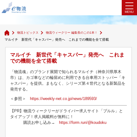
物流ウィークリー 編集長のこの1本！
物流トピックス
物流ウィークリー 編集長のこの1本！
マルイチ 新世代「キャスパー」発売へ これまでの機能を全て搭載
マルイチ 新世代「キャスパー」発売へ これま
での機能を全て搭載
「物流魂」のブランド展開で知られるマルイチ（神奈川県厚木
市）は、カゴ車などの輪留めに利用できる台車用ストッパー「キ
ャスパー」を提供。まもなく、シリーズ第４世代となる新製品を
発売する。
＜参照＞
https://weekly-net.co.jp/news/189593/
【PR】物流ウィークリーがドライバー求人サイト「ブルル」と
タイアップ！求人掲載料が無料に！
購読お申し込み→
https://form.run/@koudoku