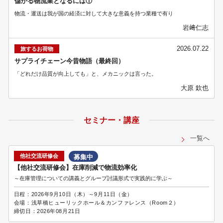
儲かる物流業となるには①
物流・運送は我が国の経済に対して大きな意義を持つ業種で有り
岩﨑仁志
2026.07.22
旅するお荷物
サプライチェーン今昔物語（最終回）
「どれだけ品質が向上しても」と、メカニックは言った。
大原 欽也
セミナー・講座
一覧へ
他社交流研修会
募集中
【他社交流研修会】在庫削減で物流効率化
～在庫管理についての講義とグループ討議形式で実践的に学ぶ～
日程：
2026年9月10日（木）～9月11日（金）
会場：
浅草橋ヒューリックホール＆カンファレンス（Room２）
締切日：
2026年08月21日