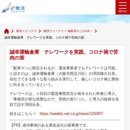
物流ウィークリー 編集長のこの1本！
物流トピックス
物流ウィークリー 編集長のこの1本！
誠幸運輸倉庫 テレワークを実践、コロナ禍で苦肉の策
誠幸運輸倉庫 テレワークを実践、コロナ禍で苦
肉の策
「配車マンに限定されるが、運送事業者でもテレワークは可能」
と話すのは、誠幸運輸倉庫（大阪市西淀川区）の澤田隆久社長。
自社でできる様々な取り組みを実行して、厳しいコロナ禍と懸命
に向き合っているという。
テレワークは、１回目の緊急事態宣言が発令された昨春に導入。
「事務所が密な状態なので、苦肉の策だった」と導入の経緯を笑
顔で話す澤田社長。
続きはこちら⇒
https://weekly-net.co.jp/news/115087/
【PR】成功事例のある運送会社の新事業です。