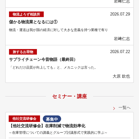
岩﨑仁志
2026.07.29
物流よろず相談所
儲かる物流業となるには①
物流・運送は我が国の経済に対して大きな意義を持つ業種で有り
岩﨑仁志
2026.07.22
旅するお荷物
サプライチェーン今昔物語（最終回）
「どれだけ品質が向上しても」と、メカニックは言った。
大原 欽也
セミナー・講座
一覧へ
他社交流研修会
募集中
【他社交流研修会】在庫削減で物流効率化
～在庫管理についての講義とグループ討議形式で実践的に学ぶ～