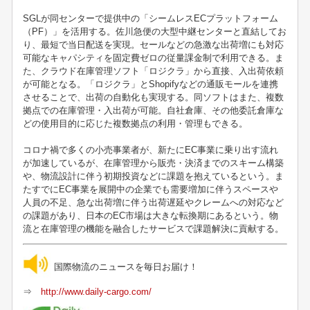
SGLが同センターで提供中の「シームレスECプラットフォーム
（PF）」を活用する。佐川急便の大型中継センターと直結してお
り、最短で当日配送を実現。セールなどの急激な出荷増にも対応
可能なキャパシティを固定費ゼロの従量課金制で利用できる。ま
た、クラウド在庫管理ソフト「ロジクラ」から直接、入出荷依頼
が可能となる。「ロジクラ」とShopifyなどの通販モールを連携
させることで、出荷の自動化も実現する。同ソフトはまた、複数
拠点での在庫管理・入出荷が可能。自社倉庫、その他委託倉庫な
どの使用目的に応じた複数拠点の利用・管理もできる。
コロナ禍で多くの小売事業者が、新たにEC事業に乗り出す流れ
が加速しているが、在庫管理から販売・決済までのスキーム構築
や、物流設計に伴う初期投資などに課題を抱えているという。ま
たすでにEC事業を展開中の企業でも需要増加に伴うスペースや
人員の不足、急な出荷増に伴う出荷遅延やクレームへの対応など
の課題があり、日本のEC市場は大きな転換期にあるという。物
流と在庫管理の機能を融合したサービスで課題解決に貢献する。
国際物流のニュースを毎日お届け！
⇒
http://www.daily-cargo.com/