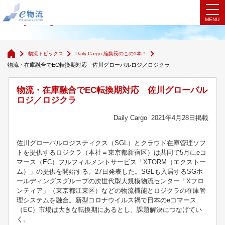
Daily Cargo 編集長のこの1本！
物流トピックス
Daily Cargo 編集長のこの1本！
物流・在庫融合でEC転換期対応 佐川グローバルロジ／ロジクラ
物流・在庫融合でEC転換期対応 佐川グローバル
ロジ／ロジクラ
Daily Cargo 2021年4月28日掲載
佐川グローバルロジスティクス（SGL）とクラウド在庫管理ソフ
トを提供するロジクラ（本社＝東京都新宿区）は共同で5月にeコ
マース（EC）フルフィルメントサービス「XTORM（エクストー
ム）」の提供を開始する。27日発表した。SGLも入居するSGホ
ールディングスグループの次世代型大規模物流センター「Xフロ
ンティア」（東京都江東区）などの物流機能とロジクラの在庫管
理システムを融合。新型コロナウイルス禍で日本のeコマース
（EC）市場は大きな転換期にあるとし、課題解決につなげてい
く。