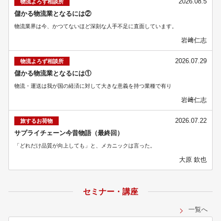
2026.08.5
物流よろず相談所
儲かる物流業となるには②
物流業界は今、かつてないほど深刻な人手不足に直面しています。
岩﨑仁志
2026.07.29
物流よろず相談所
儲かる物流業となるには①
物流・運送は我が国の経済に対して大きな意義を持つ業種で有り
岩﨑仁志
2026.07.22
旅するお荷物
サプライチェーン今昔物語（最終回）
「どれだけ品質が向上しても」と、メカニックは言った。
大原 欽也
セミナー・講座
一覧へ