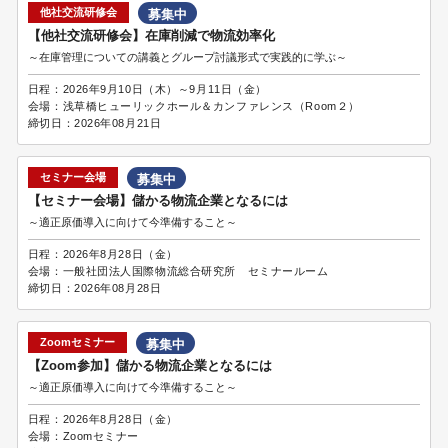
他社交流研修会
募集中
【他社交流研修会】在庫削減で物流効率化
～在庫管理についての講義とグループ討議形式で実践的に学ぶ～
日程：
2026年9月10日（木）～9月11日（金）
会場：
浅草橋ヒューリックホール＆カンファレンス（Room２）
締切日：
2026年08月21日
セミナー会場
募集中
【セミナー会場】儲かる物流企業となるには
～適正原価導入に向けて今準備すること～
日程：
2026年8月28日（金）
会場：
一般社団法人国際物流総合研究所 セミナールーム
締切日：
2026年08月28日
Zoomセミナー
募集中
【Zoom参加】儲かる物流企業となるには
～適正原価導入に向けて今準備すること～
日程：
2026年8月28日（金）
会場：
Zoomセミナー