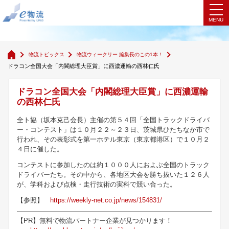
物流ウィークリー 編集長のこの1本！
物流トピックス
物流ウィークリー 編集長のこの1本！
ドラコン全国大会「内閣総理大臣賞」に西濃運輸の西林仁氏
ドラコン全国大会「内閣総理大臣賞」に西濃運輸
の西林仁氏
全ト協（坂本克己会長）主催の第５４回「全国トラックドライバ
ー・コンテスト」は１０月２２～２３日、茨城県ひたちなか市で
行われ、その表彰式を第一ホテル東京（東京都港区）で１０月２
４日に催した。
コンテストに参加したのは約１０００人におよぶ全国のトラック
ドライバーたち。その中から、各地区大会を勝ち抜いた１２６人
が、学科および点検・走行技術の実科で競い合った。
【参照】
https://weekly-net.co.jp/news/154831/
【PR】無料で物流パートナー企業が見つかります！