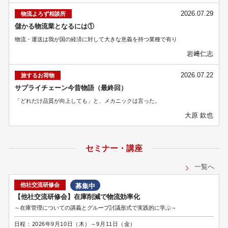
2026.07.29
物流よろず相談所
儲かる物流業となるには①
物流・運送は我が国の経済に対して大きな意義を持つ業種で有り
岩﨑仁志
2026.07.22
旅するお荷物
サプライチェーン今昔物語（最終回）
「どれだけ品質が向上しても」と、メカニックは言った。
大原 欽也
セミナー・講座
一覧へ
他社交流研修会
募集中
【他社交流研修会】在庫削減で物流効率化
～在庫管理についての講義とグループ討議形式で実践的に学ぶ～
日程：
2026年9月10日（木）～9月11日（金）