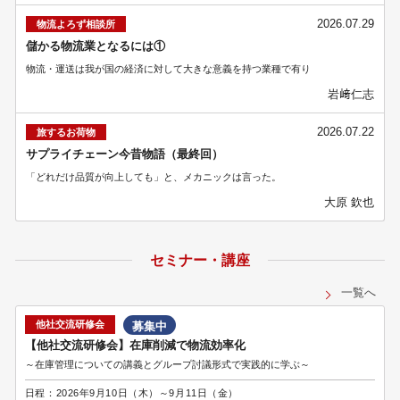
2026.07.29
物流よろず相談所
儲かる物流業となるには①
物流・運送は我が国の経済に対して大きな意義を持つ業種で有り
岩﨑仁志
2026.07.22
旅するお荷物
サプライチェーン今昔物語（最終回）
「どれだけ品質が向上しても」と、メカニックは言った。
大原 欽也
セミナー・講座
一覧へ
他社交流研修会
募集中
【他社交流研修会】在庫削減で物流効率化
～在庫管理についての講義とグループ討議形式で実践的に学ぶ～
日程：
2026年9月10日（木）～9月11日（金）