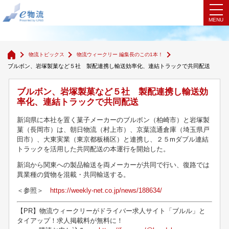
物流ウィークリー 編集長のこの1本！
物流トピックス
物流ウィークリー 編集長のこの1本！
ブルボン、岩塚製菓など５社 製配連携し輸送効率化、連結トラックで共同配送
ブルボン、岩塚製菓など５社 製配連携し輸送効
率化、連結トラックで共同配送
新潟県に本社を置く菓子メーカーのブルボン（柏崎市）と岩塚製
菓（長岡市）は、朝日物流（村上市）、京葉流通倉庫（埼玉県戸
田市）、大東実業（東京都板橋区）と連携し、２５mダブル連結
トラックを活用した共同配送の本運行を開始した。
新潟から関東への製品輸送を両メーカーが共同で行い、復路では
異業種の貨物を混載・共同輸送する。
＜参照＞
https://weekly-net.co.jp/news/188634/
【PR】物流ウィークリーがドライバー求人サイト「ブルル」と
タイアップ！求人掲載料が無料に！