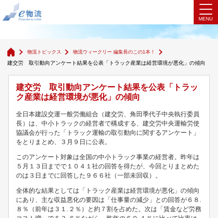
物流ウィークリー 編集長のこの1本！
物流トピックス
物流ウィークリー 編集長のこの1本！
建交労 取引動向アンケート結果を公表「トラック産業は経営環境が悪化」の傾向
建交労 取引動向アンケート結果を公表「トラッ
ク産業は経営環境が悪化」の傾向
全日本建設交運一般労働組合（建交労、角田季代子中央執行委員
長）は、中小トラックの経営者で構成する、建交労中央運輸労使
協議会が行った「トラック運輸の取引動向に関するアンケート」
をとりまとめ、３月９日に公表。
このアンケート対象は全国の中小トラック事業の経営者。昨年は
５月１３日までで１０４１社の回答を得たが、今回とりまとめた
のは３日までに回答した９６６社（一部未回収）。
全体的な結果としては「トラック産業は経営環境が悪化」の傾向
にあり、主な収益悪化の要因は「仕事量の減少」との回答が６８.
８％（前年は３１.２％）と約７割を占めた。次は「賃金など労務