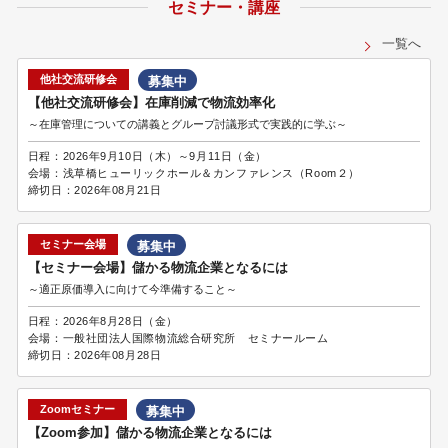
セミナー・講座
一覧へ
他社交流研修会
募集中
【他社交流研修会】在庫削減で物流効率化
～在庫管理についての講義とグループ討議形式で実践的に学ぶ～
日程：
2026年9月10日（木）～9月11日（金）
会場：
浅草橋ヒューリックホール＆カンファレンス（Room２）
締切日：
2026年08月21日
セミナー会場
募集中
【セミナー会場】儲かる物流企業となるには
～適正原価導入に向けて今準備すること～
日程：
2026年8月28日（金）
会場：
一般社団法人国際物流総合研究所 セミナールーム
締切日：
2026年08月28日
Zoomセミナー
募集中
【Zoom参加】儲かる物流企業となるには