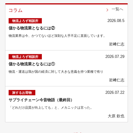
一覧へ
コラム
2026.08.5
物流よろず相談所
儲かる物流業となるには②
物流業界は今、かつてないほど深刻な人手不足に直面しています。
岩﨑仁志
2026.07.29
物流よろず相談所
儲かる物流業となるには①
物流・運送は我が国の経済に対して大きな意義を持つ業種で有り
岩﨑仁志
2026.07.22
旅するお荷物
サプライチェーン今昔物語（最終回）
「どれだけ品質が向上しても」と、メカニックは言った。
大原 欽也