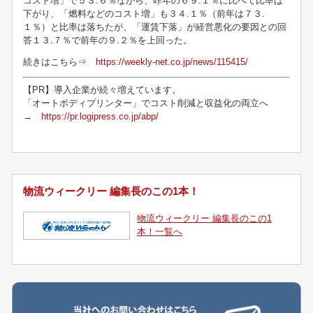
コスト増」で５３.６％ながら、昨年の６９.１％に比べて比率は
下がり、「燃料などのコスト増」も３４.１％（前年は７３.
１％）と比率は落ちたが、「運賃下落」が経営悪化の要因との回
答１３.７％で前年の９.２％を上回った。
続きはこちら⇒
https://weekly-net.co.jp/news/115415/
【PR】導入企業が続々増えています。
「オートボディプリンター」でコスト削減と収益化の両立へ
→
https://pr.logipress.co.jp/abp/
物流ウィークリー 編集長のこの1本！
物流ウィークリー 編集長のこの1
本！一覧へ